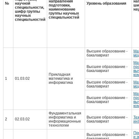
направления
на
№
научной
Уровень образования
подготовки,
ши
специальности,
наименование
на
шифр группы
группы научных
научных
специальностей
специальностей
Высшее образование -
Ма
бакалавриат
мо
Ма
Высшее образование -
пр
бакалавриат
вы
Прикладная
ко
1
01.03.02
математика и
Высшее образование -
Ма
информатика
бакалавриат
мо
Ма
Высшее образование -
пр
бакалавриат
вы
ко
Фундаментальная
информатика и
Высшее образование -
Те
2
02.03.02
информационные
бакалавриат
ин
технологии
Пр
Высшее образование -
и 
бакалавриат