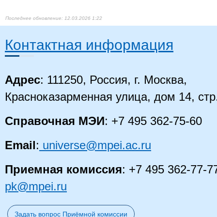
бакалавриат
пр
Высшее образование -
Те
12.03.2026 1:22
бакалавриат
пр
Высшее образование -
Вы
бакалавриат
из
Контактная информация
Высшее образование -
Вы
бакалавриат
ко
Си
Высшее образование -
ав
бакалавриат
Адрес
: 111250, Россия, г. Москва,
пр
Высшее образование -
Красноказарменная улица, дом 14, стр
Ин
бакалавриат
Высшее образование -
Те
бакалавриат
ин
Справочная МЭИ
: +7 495 362-75-60
Ин
Высшее образование -
и 
бакалавриат
ра
Email
:
universe@mpei.ac.ru
Высшее образование -
Пр
бакалавриат
эк
Приемная комиссия
: +7 495 362-77-7
Высшее образование -
Ин
Прикладная
5
09.03.03
бакалавриат
в 
информатика
pk@mpei.ru
Высшее образование -
Пр
бакалавриат
эк
Высшее образование -
Бе
Задать вопрос Приёмной комиссии