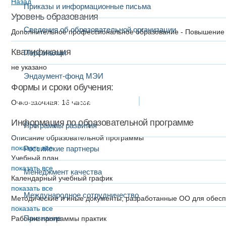
Назад
Приказы и информационные письма
Уровень образования
Сведения об образовательной организации
Дополнительное профессиональное образование - Повышение
Квалификация
Персоналии
не указано
Эндаумент-фонд МЭИ
Формы и сроки обучения:
Развитие и сотрудничество
Очно-заочная: 16 часов
Информация по образовательной программе
Программы развития
Описание образовательной программы
показать все
Российские партнеры
Учебный план
показать все
Менеджмент качества
Календарный учебный график
показать все
Международное сотрудничество
Методические и иные документы, разработанные ОО для обесп
показать все
Признание
Рабочие программы практик