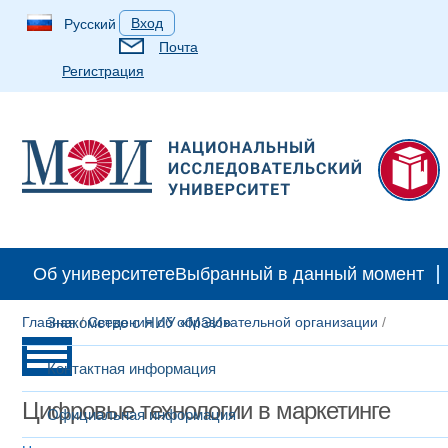
Вход
Русский
Почта
Регистрация
Об университете
Выбранный в данный момент
Главная
Знакомство с НИУ «МЭИ»
/
Сведения об образовательной организации
/
Контактная информация
Цифровые технологии в маркетинге
Официальная информация