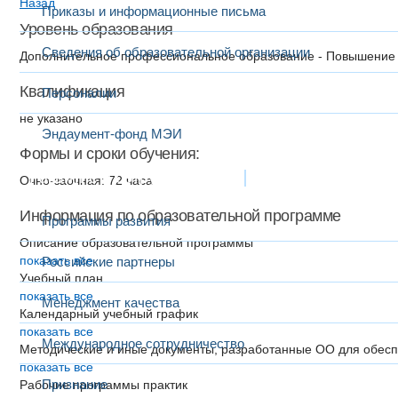
Назад
Приказы и информационные письма
Уровень образования
Сведения об образовательной организации
Дополнительное профессиональное образование - Повышение
Квалификация
Персоналии
не указано
Эндаумент-фонд МЭИ
Формы и сроки обучения:
Развитие и сотрудничество
Очно-заочная: 72 часа
Информация по образовательной программе
Программы развития
Описание образовательной программы
показать все
Российские партнеры
Учебный план
показать все
Менеджмент качества
Календарный учебный график
показать все
Международное сотрудничество
Методические и иные документы, разработанные ОО для обесп
показать все
Признание
Рабочие программы практик