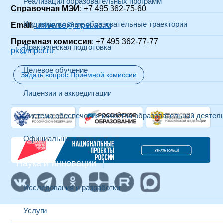
Реализация образовательных программ
Справочная МЭИ
: +7 495 362-75-60
Индивидуальные образовательные траектории
Email
:
universe@mpei.ac.ru
Приемная комиссия
: +7 495 362-77-77
Практическая подготовка
pk@mpei.ru
Целевое обучение
Задать вопрос Приёмной комиссии
Лицензии и аккредитации
Система обеспечения качества образовательной деятел
Официальные документы
Наука и инновации
Исследования и разработки
Услуги