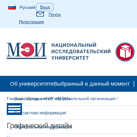
Вход
Русский
Почта
Регистрация
Об университете
Выбранный в данный момент
Главная
Знакомство с НИУ «МЭИ»
/
Сведения об образовательной организации
/
Контактная информация
Графический дизайн
Официальная информация