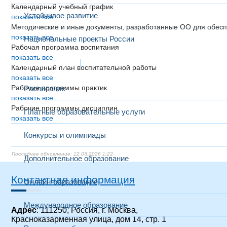
Календарный учебный график
Устойчивое развитие
показать все
Методические и иные документы, разработанные ОО для обесп
показать все
Национальные проекты России
Рабочая программа воспитания
показать все
Образование
Календарный план воспитательной работы
показать все
Рабочие программы практик
Расписание
показать все
Рабочие программы дисциплин
Платные образовательные услуги
показать все
Конкурсы и олимпиады
12.03.2026 1:22
Дополнительное образование
Контактная информация
Онлайн-образование
Международное образование
Адрес
: 111250, Россия, г. Москва,
Красноказарменная улица, дом 14, стр. 1