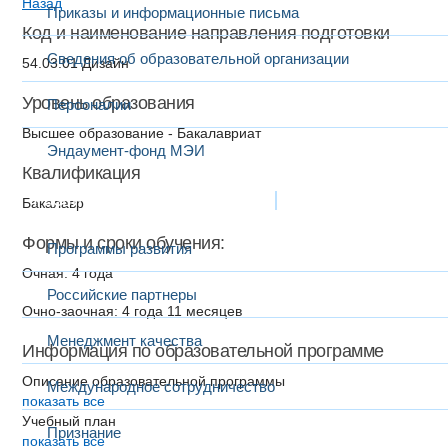
Назад
Приказы и информационные письма
Код и наименование направления подготовки
Сведения об образовательной организации
54.03.01 Дизайн
Уровень образования
Персоналии
Высшее образование - Бакалавриат
Эндаумент-фонд МЭИ
Квалификация
Развитие и сотрудничество
Бакалавр
Формы и сроки обучения:
Программы развития
Очная: 4 года
Российские партнеры
Очно-заочная: 4 года 11 месяцев
Менеджмент качества
Информация по образовательной программе
Описание образовательной программы
Международное сотрудничество
показать все
Учебный план
Признание
показать все