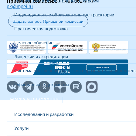
Реализация образовательных программ
Приемная комиссия
: +7 495 362-77-77
pk@mpei.ru
Индивидуальные образовательные траектории
Задать вопрос Приёмной комиссии
Практическая подготовка
Целевое обучение
Лицензии и аккредитации
Система обеспечения качества образовательной деятел
Официальные документы
Наука и инновации
Исследования и разработки
Услуги