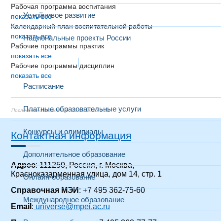
Рабочая программа воспитания
Устойчивое развитие
показать все
Календарный план воспитательной работы
показать все
Национальные проекты России
Рабочие программы практик
показать все
Образование
Рабочие программы дисциплин
показать все
Расписание
Платные образовательные услуги
12.03.2026 1:22
Конкурсы и олимпиады
Контактная информация
Дополнительное образование
Адрес
: 111250, Россия, г. Москва,
Красноказарменная улица, дом 14, стр. 1
Онлайн-образование
Справочная МЭИ
: +7 495 362-75-60
Международное образование
Email
:
universe@mpei.ac.ru