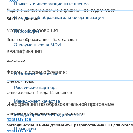
Назад
Приказы и информационные письма
Код и наименование направления подготовки
Сведения об образовательной организации
54.03.01 Дизайн
Уровень образования
Персоналии
Высшее образование - Бакалавриат
Эндаумент-фонд МЭИ
Квалификация
Развитие и сотрудничество
Бакалавр
Формы и сроки обучения:
Программы развития
Очная: 4 года
Российские партнеры
Очно-заочная: 4 года 11 месяцев
Менеджмент качества
Информация по образовательной программе
Описание образовательной программы
Международное сотрудничество
показать все
Методические и иные документы, разработанные ОО для обесп
Признание
показать все