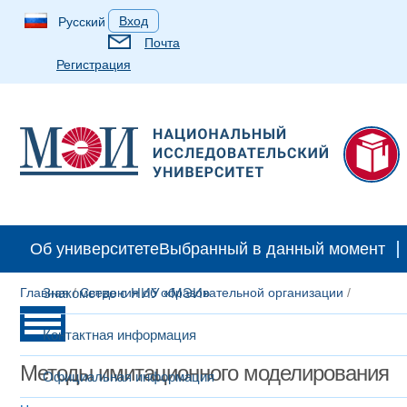
Вход
Русский
Почта
Регистрация
Об университете
Выбранный в данный момент
Главная
Знакомство с НИУ «МЭИ»
/
Сведения об образовательной организации
/
Контактная информация
Методы имитационного моделирования
Официальная информация