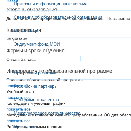
Назад
Приказы и информационные письма
Уровень образования
Сведения об образовательной организации
Дополнительное профессиональное образование - Повышение
Квалификация
Персоналии
не указано
Эндаумент-фонд МЭИ
Формы и сроки обучения:
Развитие и сотрудничество
Очная: 32 часа
Информация по образовательной программе
Программы развития
Описание образовательной программы
показать все
Российские партнеры
Учебный план
показать все
Менеджмент качества
Календарный учебный график
показать все
Международное сотрудничество
Методические и иные документы, разработанные ОО для обесп
показать все
Признание
Рабочие программы практик