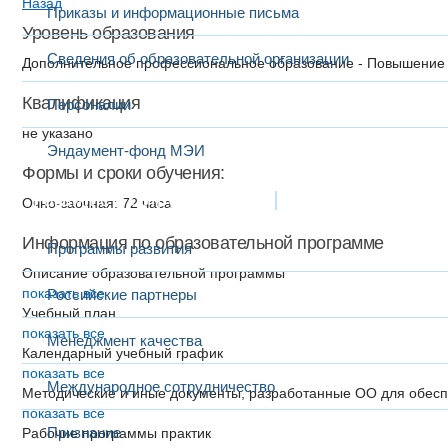
Назад
Приказы и информационные письма
Уровень образования
Сведения об образовательной организации
Дополнительное профессиональное образование - Повышение
Квалификация
Персоналии
не указано
Эндаумент-фонд МЭИ
Формы и сроки обучения:
Развитие и сотрудничество
Очно-заочная: 72 часа
Информация по образовательной программе
Программы развития
Описание образовательной программы
показать все
Российские партнеры
Учебный план
показать все
Менеджмент качества
Календарный учебный график
показать все
Международное сотрудничество
Методические и иные документы, разработанные ОО для обесп
показать все
Признание
Рабочие программы практик