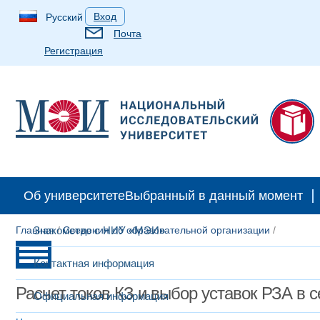
Вход
Русский
Почта
Регистрация
Об университете
Выбранный в данный момент
Главная
Знакомство с НИУ «МЭИ»
/
Сведения об образовательной организации
/
Контактная информация
Расчет токов КЗ и выбор уставок РЗА в с
Официальная информация