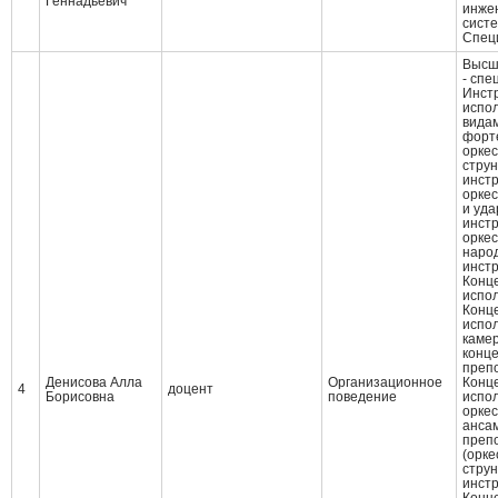
Геннадьевич
инже
систе
Cпец
Высш
- спе
Инст
испол
видам
форте
орке
стру
инст
орке
и уд
инст
орке
наро
инст
Конц
испо
Конц
испол
камер
конц
преп
Денисова Алла
Организационное
Конц
4
доцент
Борисовна
поведение
испол
оркес
анса
преп
(орк
стру
инст