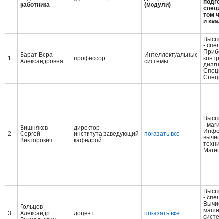
подго
работника
(модули)
спец
том 
и кв
Высш
- спе
Приб
Барат Вера
Интеллектуальные
1
профессор
контр
Александровна
системы
диагн
Спец
Cпец
Высш
- маг
Вишняков
директор
Инфо
2
Сергей
института;заведующий
показать все
вычи
Викторович
кафедрой
техн
Магис
Высш
- спе
Вычи
Гольцов
маши
3
Александр
доцент
показать все
систе