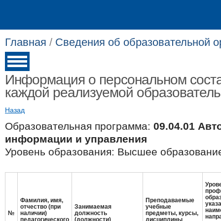
Главная
/
Сведения об образовательной о
Информация о персональном соста
каждой реализуемой образовател
Назад
Образовательная программа:
09.04.01 Ав
информации и управления
Уровень образования: Высшее образование
Урове
проф
обра
Фамилия, имя,
Преподаваемые
указ
отчество (при
Занимаемая
учебные
наим
№
наличии)
должность
предметы, курсы,
напр
педагогического
(должности)
дисциплины