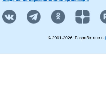
конст
ЭВА,
конст
Высш
- спе
Авто
Рыбинцев
Системная
сист
15
Владимир
доцент
интеграция
инже
Олегович
систе
Инже
сист
© 2001-
2026
. Разработано в
Высш
- спе
Вычи
Филатов
старший
Вычислительные
маши
16
Александр
преподаватель
системы
систе
Викторович
инже
систе
Cпец
Высш
Технологии
- маг
старший
разработки
Инфо
17
Щёголев Павел
преподаватель
информационных
вычи
систем
техн
Магис