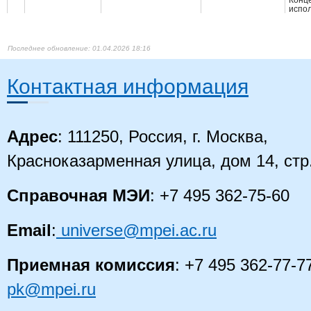
Конц
испол
оркес
анса
преп
(орк
01.04.2026 18:16
духо
инст
Конц
Контактная информация
испол
оркес
анса
преп
(орк
наро
Адрес
: 111250, Россия, г. Москва,
инст
Высш
Красноказарменная улица, дом 14, стр
- маг
Технология
Дурова Мария
Инфо
5
ассистент
обработки
Александровна
вычи
больших данных
техн
Справочная МЭИ
: +7 495 362-75-60
Магис
Высш
- спе
Email
:
universe@mpei.ac.ru
Еремеев
Теория принятия
Прик
6
Александр
профессор
решений
мате
Павлович
Инже
инже
Приемная комиссия
: +7 495 362-77-7
Высш
- маг
pk@mpei.ru
Технология
Зейн Али
Инфо
7
доцент
обработки
Нажиевич
вычи
больших данных