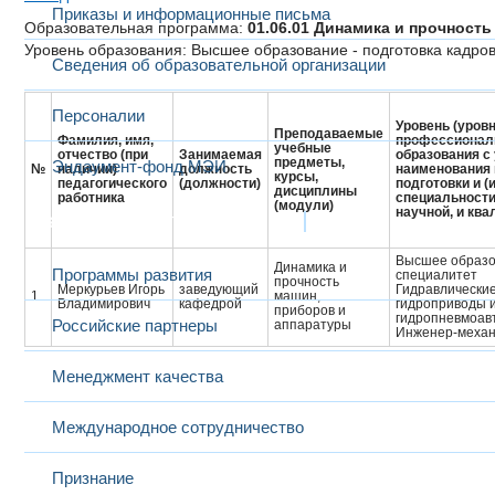
Приказы и информационные письма
Образовательная программа:
01.06.01 Динамика и прочност
Уровень образования: Высшее образование - подготовка кадр
Сведения об образовательной организации
Персоналии
Уровень (уровн
Преподаваемые
Фамилия, имя,
профессионал
учебные
отчество (при
Занимаемая
образования с
предметы,
Эндаумент-фонд МЭИ
№
наличии)
должность
наименования
курсы,
педагогического
(должности)
подготовки и (
дисциплины
работника
специальности
(модули)
научной, и кв
Развитие и сотрудничество
Высшее образо
Динамика и
Программы развития
специалитет
прочность
Меркурьев Игорь
заведующий
Гидравлически
1
машин,
Владимирович
кафедрой
гидроприводы 
приборов и
гидропневмоав
Российские партнеры
аппаратуры
Инженер-механ
Менеджмент качества
Международное сотрудничество
Признание