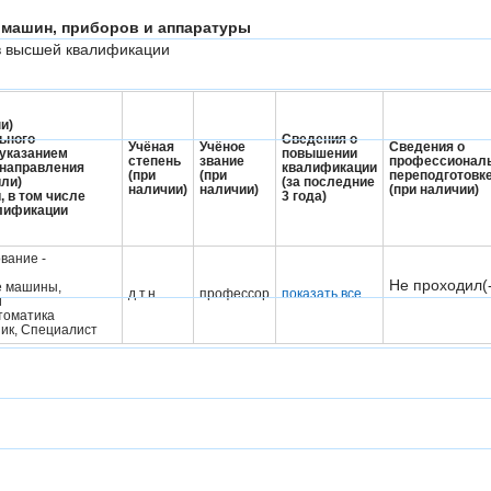
ь машин, приборов и аппаратуры
ов высшей квалификации
и)
ьного
Сведения о
Учёная
Учёное
Сведения о
 указанием
повышении
степень
звание
профессионал
 направления
квалификации
(при
(при
переподготовк
или)
(за последние
наличии)
наличии)
(при наличии)
, в том числе
3 года)
алификации
вание -
Не проходил(
е машины,
д.т.н.
профессор
показать все
и
томатика
ик, Cпециалист