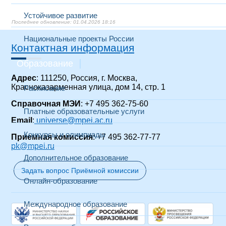
Устойчивое развитие
01.04.2026 18:16
Национальные проекты России
Контактная информация
Образование
Адрес
: 111250, Россия, г. Москва,
Красноказарменная улица, дом 14, стр. 1
Расписание
Справочная МЭИ
: +7 495 362-75-60
Платные образовательные услуги
Email
:
universe@mpei.ac.ru
Конкурсы и олимпиады
Приемная комиссия
: +7 495 362-77-77
pk@mpei.ru
Дополнительное образование
Задать вопрос Приёмной комиссии
Онлайн-образование
Международное образование