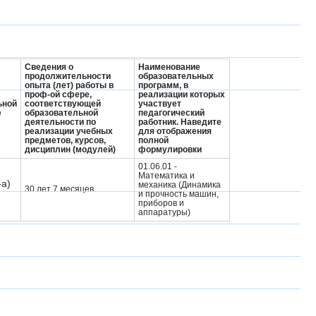
Сведения о
Наименование
продолжительности
образовательных
опыта (лет) работы в
программ, в
проф-ой сфере,
реализации которых
ьной
соответствующей
участвует
е
образовательной
педагогический
деятельности по
работник.
Наведите
реализации учебных
для отображения
предметов, курсов,
полной
дисциплин (модулей)
формулировки
01.06.01 -
Математика и
-а)
механика (Динамика
30 лет 7 месяцев
и прочность машин,
приборов и
аппаратуры)