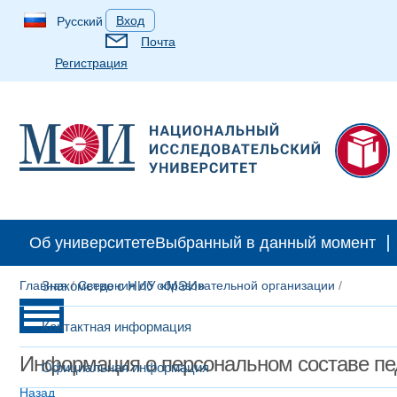
Вход
Русский
Почта
Регистрация
Об университете
Выбранный в данный момент
Главная
Знакомство с НИУ «МЭИ»
/
Сведения об образовательной организации
/
Контактная информация
Информация о персональном составе пе
Официальная информация
Назад