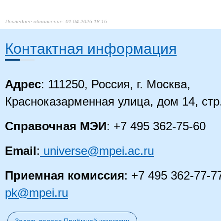
Электрические станции
те
и подстанции
01.04.2026 18:16
Вы
Контактная информация
ма
Теоретические основы
10
Антонов Руслан
ассистент
Эл
электротехники
эл
Ма
Адрес
: 111250, Россия, г. Москва,
Красноказарменная улица, дом 14, стр
Вы
сп
Аристов
заведующий
Ис
11
Станислав
История России
кафедрой
Уч
Справочная МЭИ
: +7 495 362-75-60
Васильевич
со
Уч
Email
:
universe@mpei.ac.ru
Вы
Приемная комиссия
: +7 495 362-77-7
Асаинов Данил
Электрические станции
сп
12
доцент
Нуритдинович
и подстанции
Эл
pk@mpei.ru
Ин
Вы
ма
Астахов Сергей
Теоретическая
13
доцент
Пр
Владимирович
механика