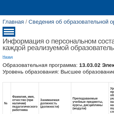
Главная
/
Сведения об образовательной о
Информация о персональном соста
каждой реализуемой образовател
Назад
Образовательная программа:
13.03.02 Эле
Уровень образования: Высшее образование
Ур
пр
об
Фамилия, имя,
Преподаваемые
ук
отчество (при
Занимаемая
учебные предметы,
на
№
наличии)
должность
курсы, дисциплины
на
педагогического
(должности)
(модули)
по
работника
сп