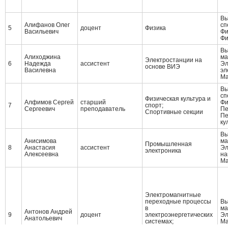
Вы
Алифанов Олег
сп
5
доцент
Физика
Васильевич
Фи
Фи
Вы
Алиходжина
ма
Электростанции на
6
Надежда
ассистент
Эл
основе ВИЭ
Василевна
эл
Ма
Вы
сп
Физическая культура и
Алфимов Сергей
старший
Фи
7
спорт;
Сергеевич
преподаватель
Пе
Спортивные секции
Пе
ку
Вы
Анисимова
ма
Промышленная
8
Анастасия
ассистент
Эл
электроника
Алексеевна
на
Ма
Электромагнитные
переходные процессы
Вы
в
ма
Антонов Андрей
9
доцент
электроэнергетических
Эл
Анатольевич
системах;
Ма