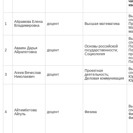
чи
кв
Вы
сп
Абрамова Елена
1
доцент
Высшая математика
Пр
Владимировна
Ма
ма
Вы
сп
Основы российской
По
Авакян Дарья
2
доцент
государственности;
По
Айрапетовна
Социология
пр
по
По
Вы
Проектная
Агеев Вячеслав
сп
3
доцент
деятельность;
Николаевич
Юр
Деловая коммуникация
Юр
Вы
Айтимбетова
сп
4
доцент
Физика
Айгуль
Фи
Фи