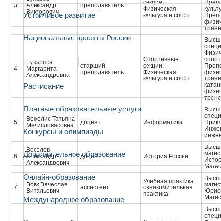
секции;
Препо
3
Александр
преподаватель
Физическая
культ
Викторович
Устойчивое развитие
культура и спорт
Преп
физич
трене
Национальные проекты России
Высше
специ
Физич
Спортивные
спорт
Образование
Бухарова
старший
секции;
Преп
4
Маргарита
преподаватель
Физическая
физич
Александровна
культура и спорт
трене
катан
Расписание
физич
трене
Платные образовательные услуги
Высше
специ
Вежелис Татьяна
5
доцент
Информатика
Прикл
Мечисловасовна
Инжен
Конкурсы и олимпиады
инжен
Высше
Веселов
Дополнительное образование
магис
6
Александр
доцент
История России
Исто
Александрович
Магис
Онлайн-образование
Высше
Учебная практика:
Вовк Вячеслав
магис
7
ассистент
ознакомительная
Витальевич
Юрис
практика
Магис
Международное образование
Высше
специ