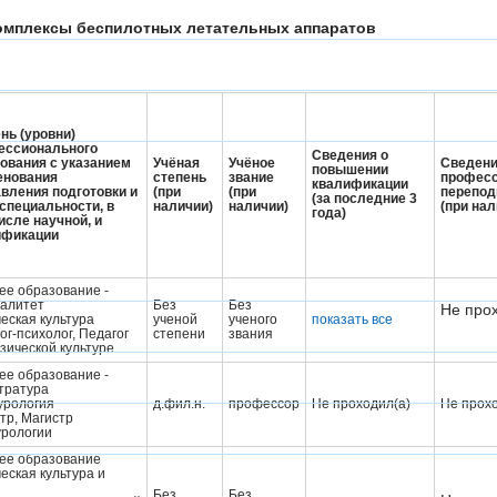
комплексы беспилотных летательных аппаратов
нь (уровни)
ессионального
Сведения о
ования с указанием
Учёная
Учёное
Сведени
повышении
енования
степень
звание
профес
квалификации
вления подготовки и
(при
(при
перепод
(за последние 3
 специальности, в
наличии)
наличии)
(при нал
года)
исле научной, и
ификации
е образование -
алитет
Без
Без
Не прох
еская культура
ученой
ученого
показать все
ог-психолог, Педагог
степени
звания
зической культуре
е образование -
тратура
урология
д.фил.н.
профессор
Не проходил(а)
Не прохо
тр, Магистр
урологии
ее образование
еская культура и
Без
Без