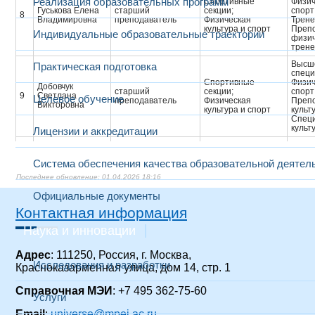
Реализация образовательных программ
Спортивные
Физич
Гуськова Елена
старший
секции;
спорт
8
Владимировна
преподаватель
Физическая
Трене
культура и спорт
Преп
Индивидуальные образовательные траектории
физич
трене
Высше
Практическая подготовка
специ
Спортивные
Физич
Добовчук
старший
секции;
спорт
9
Светлана
Целевое обучение
преподаватель
Физическая
Препо
Викторовна
культура и спорт
культ
Специ
культ
Лицензии и аккредитации
Спортивные
Высше
Еделькин
секции;
магис
10
Дмитрий
преподаватель
Система обеспечения качества образовательной деятел
Физическая
Спор
Олегович
культура и спорт
Магис
01.04.2026 18:16
Высше
Официальные документы
специ
Спортивные
Физич
Контактная информация
Жесткова Елена
старший
секции;
спорт
11
Александровна
преподаватель
Физическая
Трене
Наука и инновации
культура и спорт
Преп
физич
трене
Адрес
: 111250, Россия, г. Москва,
Исследования и разработки
Красноказарменная улица, дом 14, стр. 1
Высш
Иванова
проф
Основы российской
12
Екатерина
доцент
Госуд
Справочная МЭИ
: +7 495 362-75-60
государственности
Услуги
Александровна
муниц
Мене
Email
:
universe@mpei.ac.ru