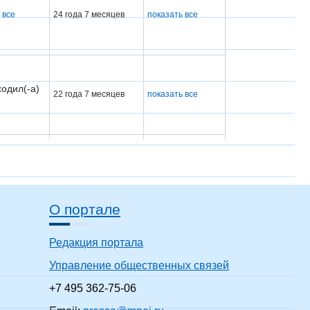
 все
24 года 7 месяцев
показать все
одил(-а)
22 года 7 месяцев
показать все
одил(-а)
3 года 7 месяцев
показать все
О портале
одил(-а)
51 год 7 месяцев
показать все
Редакция портала
Управление общественных связей
одил(-а)
6 лет 7 месяцев
показать все
+7 495 362-75-06