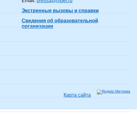
Email:
pressa@mpei.ru
Экстренные вызовы и справки
одил(-а)
20 лет 7 месяцев
показать все
Сведения об образовательной
организации
 все
5 лет 7 месяцев
показать все
одил(-а)
3 года 7 месяцев
показать все
одил(-а)
21 год 7 месяцев
показать все
Карта сайта
одил(-а)
12 лет 7 месяцев
показать все