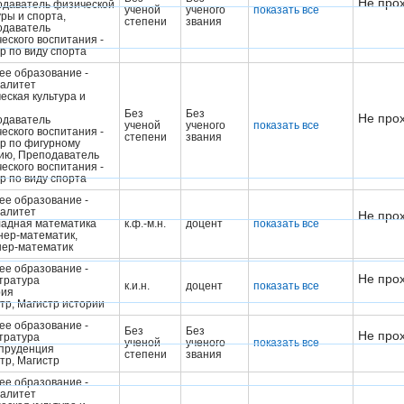
Не прох
даватель физической
ученой
ученого
показать все
уры и спорта,
степени
звания
одаватель
еского воспитания -
р по виду спорта
е образование -
алитет
еская культура и
Без
Без
Не прох
одаватель
ученой
ученого
показать все
еского воспитания -
степени
звания
р по фигурному
ию, Преподаватель
еского воспитания -
р по виду спорта
е образование -
алитет
Не прох
адная математика
к.ф.-м.н.
доцент
показать все
ер-математик,
ер-математик
е образование -
Не прох
тратура
к.и.н.
доцент
показать все
рия
тр, Магистр истории
е образование -
Без
Без
Не прох
тратура
ученой
ученого
показать все
пруденция
степени
звания
тр, Магистр
е образование -
алитет