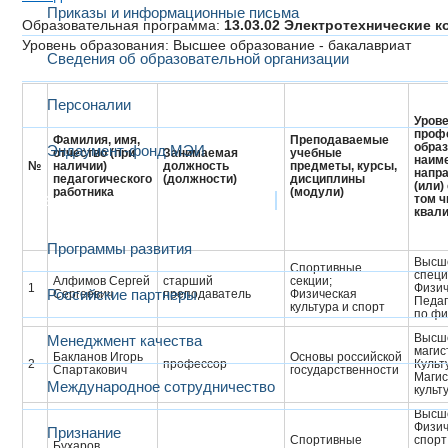
Приказы и информационные письма
Образовательная программа:
13.03.02 Электротехнические 
Уровень образования: Высшее образование - бакалавриат
Сведения об образовательной организации
Персоналии
Урове
проф
Фамилия, имя,
Преподаваемые
образ
Эндаумент-фонд МЭИ
отчество (при
Занимаемая
учебные
наим
№
наличии)
должность
предметы, курсы,
напра
педагогического
(должности)
дисциплины
(или)
работника
(модули)
Развитие и сотрудничество
том ч
квал
Программы развития
Высше
Спортивные
специ
Алфимов Сергей
старший
секции;
1
Физич
Российские партнеры
Сергеевич
преподаватель
Физическая
Педаг
культура и спорт
по фи
Высше
Менеджмент качества
магис
Бакланов Игорь
Основы российской
2
профессор
Культ
Спартакович
государственности
Магис
Международное сотрудничество
культ
Высш
Физич
Признание
Спортивные
спорт
Бухаров