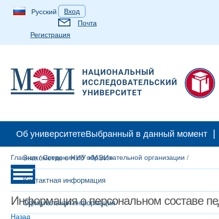
Вход
Русский
Почта
Регистрация
Об университете
Выбранный в данный момент
Главная
Знакомство с НИУ «МЭИ»
/
Сведения об образовательной организации
/
Контактная информация
Информация о персональном составе пе
Официальная информация
Назад