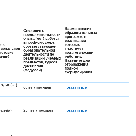
Наименование
Сведения о
образовательных
продолжительности
программ, в
опыта (лет) работы
реализации
в проф-ой сфере,
я о
которых
соответствующей
сиональной
участвует
образовательной
готовке
педагогический
деятельности по
ичии)
работник.
реализации учебных
Наведите для
предметов, курсов,
отображения
дисциплин
полной
(модулей)
формулировки
одил(-а)
6 лет 7 месяцев
показать все
дил(а)
28 лет 7 месяцев
показать все