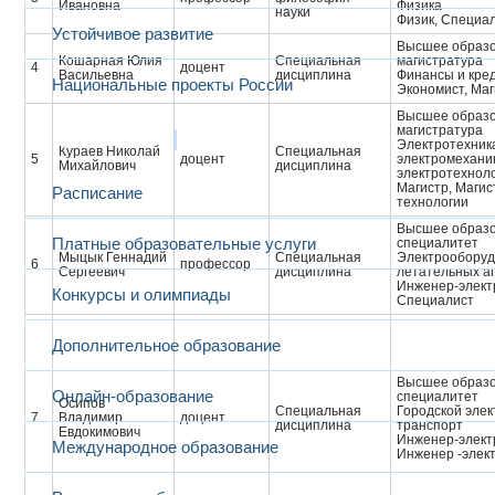
Ивановна
Физика
науки
Физик, Cпециа
Устойчивое развитие
Высшее образо
Кошарная Юлия
Специальная
магистратура
4
доцент
Васильевна
дисциплина
Финансы и кре
Национальные проекты России
Экономист, Маг
Высшее образо
магистратура
Образование
Электротехник
Кураев Николай
Специальная
5
доцент
электромехани
Михайлович
дисциплина
электротехнол
Магистр, Магис
Расписание
технологии
Высшее образо
Платные образовательные услуги
специалитет
Мыцык Геннадий
Специальная
Электрооборуд
6
профессор
Сергеевич
дисциплина
летательных а
Инженер-элект
Конкурсы и олимпиады
Cпециалист
Дополнительное образование
Высшее образо
Онлайн-образование
специалитет
Осипов
Специальная
Городской элек
7
Владимир
доцент
дисциплина
транспорт
Евдокимович
Инженер-элект
Международное образование
Инженер -элек