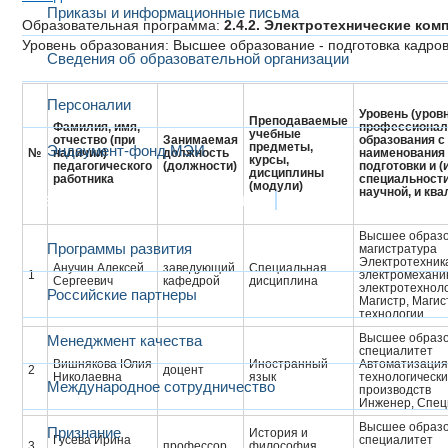
Приказы и информационные письма
Образовательная программа:
2.4.2. Электротехнические ко
Уровень образования: Высшее образование - подготовка кадр
Сведения об образовательной организации
Персоналии
Уровень (уров
Преподаваемые
Фамилия, имя,
профессионал
учебные
отчество (при
Занимаемая
образования с
предметы,
Эндаумент-фонд МЭИ
№
наличии)
должность
наименования
курсы,
педагогического
(должности)
подготовки и (
дисциплины
работника
специальности
(модули)
научной, и кв
Развитие и сотрудничество
Высшее образо
Программы развития
магистратура
Электротехник
Анучин Алексей
заведующий
Специальная
1
электромехани
Сергеевич
кафедрой
дисциплина
электротехнол
Российские партнеры
Магистр, Магис
технологии
Высшее образо
Менеджмент качества
специалитет
Вишнякова Юлия
Иностранный
Автоматизация
2
доцент
Николаевна
язык
технологически
Международное сотрудничество
производств
Инженер, Cпец
Высшее образо
Признание
История и
Гусева Ирина
специалитет
3
профессор
философия