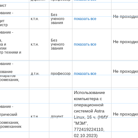
лист
вание -
Без
Не проходил
к.т.н.
ученого
показать все
дит
звания
истр
вание -
а,
Без
Не проходил
ка и
к.т.н.
ученого
показать все
огии
звания
тр техники и
вание -
Не проходил
ование
д.т.н.
профессор
показать все
ппаратов
ромеханик,
Использование
компьютера с
операционной
вание -
системой Astra
Не проходил
трический
к.т.н.
доцент
Linux, 16 ч. (НИУ
ромеханик,
"МЭИ",
тромеханник
772419224110,
02.10.2023)