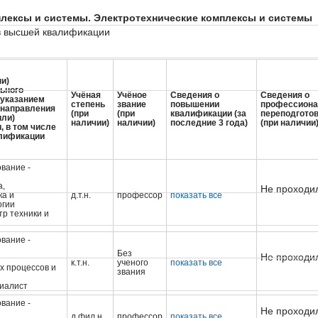
мплексы и системы. Электротехнические комплексы и системы
ов высшей квалификации
ни)
ьного
Учёная
Учёное
Сведения о
Сведения о
 указанием
степень
звание
повышении
профессиона
 направления
(при
(при
квалификации (за
переподгото
или)
наличии)
наличии)
последние 3 года)
(при наличии
, в том числе
алификации
вание -
а,
Не проходил
ка и
д.т.н.
профессор
показать все
огии
тр техники и
вание -
Без
Не проходил
к.т.н.
ученого
показать все
х процессов и
звания
иалист
вание -
Не проходил
д.фил.н.
профессор
показать все