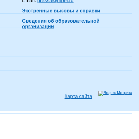
Email:
pressa@mpei.ru
Экстренные вызовы и справки
(-а)
51 год 7 месяцев
показать все
Сведения об образовательной
организации
(-а)
18 лет 6 месяцев
показать все
(-а)
17 лет 7 месяцев
показать все
Карта сайта