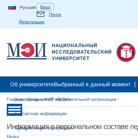
Вход
Русский
Почта
Регистрация
Об университете
Выбранный в данный момент
Главная
Знакомство с НИУ «МЭИ»
/
Сведения об образовательной организации
/
Контактная информация
Информация о персональном составе пе
Официальная информация
Назад