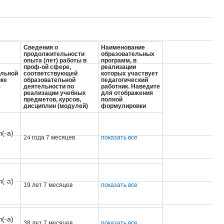
Сведения о
Наименование
продолжительности
образовательных
опыта (лет) работы в
программ, в
проф-ой сфере,
реализации
льной
соответствующей
которых участвует
вке
образовательной
педагогический
)
деятельности по
работник.
Наведите
реализации учебных
для отображения
предметов, курсов,
полной
дисциплин (модулей)
формулировки
(-а)
24 года 7 месяцев
показать все
(-а)
19 лет 7 месяцев
показать все
(-а)
38 лет 7 месяцев
показать все