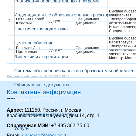
Реализация образовательных программ
Высшее образо
Индивидуальные образовательные траектории
специалитет
Останин Сергей
Специальная
Электрооборуд
8
доцент
Юрьевич
дисциплина
летательных а
Инженер-элект
Практическая подготовка
Cпециалист
Высшее образо
Целевое обучение
магистратура
Электротехник
Рассудов Лев
Специальная
9
доцент
электромехани
Николаевич
дисциплина
электротехнол
Лицензии и аккредитации
Магистр, Магис
технологии
Высшее образо
Система обеспечения качества образовательной деятел
Рашевская
специалитет
Специальная
01.04.2026 18:16
10
Марина
доцент
Электрические
дисциплина
Александровна
Инженер-элект
Официальные документы
электрик
Контактная информация
Высшее образо
специалитет
Наука и инновации
Румянцев
заведующий
Специальная
Электрооборуд
11
Михаил Юрьевич
кафедрой
дисциплина
летательных а
Инженер-элект
Адрес
: 111250, Россия, г. Москва,
Cпециалист
Исследования и разработки
Красноказарменная улица, дом 14, стр. 1
Высшее образо
специалитет
Справочная МЭИ
Рыжкова Елена
: +7 495 362-75-60
Специальная
12
профессор
Электрические
Услуги
Николаевна
дисциплина
Инженер-элект
Email
:
universe@mpei.ac.ru
электрик