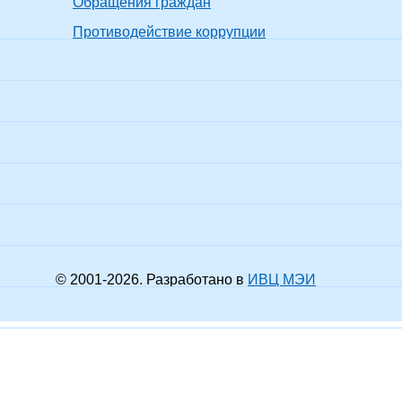
Обращения граждан
вание -
Противодействие коррупции
 и
Не проходил
к.т.н.
доцент
показать все
 установок
ромеханик,
рик
вание -
Без
Не проходил
к.т.н.
ученого
показать все
звания
вание -
а,
Без
Не проходил
ка и
д.т.н.
ученого
показать все
огии
звания
тр техники и
© 2001-
2026
. Разработано в
ИВЦ МЭИ