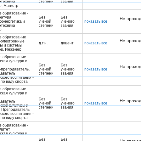
отехника
степени
звания
р, Магистр
 образование -
ратура
Без
Без
Не проход
оэнергетика и
ученой
ученого
показать все
отехника
степени
звания
р
 образование
Не проход
-электронные
д.т.н.
доцент
показать все
ы и системы
р, Инженер
 образование
ская культура и
Без
Без
Не проход
-преподаватель,
ученой
ученого
показать все
аватель
степени
звания
ского воспитания -
 по виду спорта
 образование
ская культура и
Без
Без
Не проход
аватель
ученой
ученого
показать все
ской культуры и
степени
звания
, Преподаватель
ского воспитания -
 по виду спорта
 образование -
литет
ская культура и
Без
Без