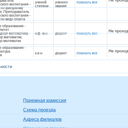
Не проход
аватель
ученой
ученого
показать все
ского воспитания -
степени
звания
 по фигурному
ю, Преподаватель
ского воспитания -
 по виду спорта
 образование -
литет
Не проход
дная математика
к.ф.-м.н.
доцент
показать все
р-математик,
р-математик
 образование -
Не проход
ратура
к.и.н.
доцент
показать все
я
р, Магистр истории
 образование -
ьности
литет
 и технология
Не проход
эффективных
к.т.н.
доцент
показать все
сов обработки
р-механик,
лист
 образование -
Без
Без
Не проход
ратура
Приемная комиссия
ученой
ученого
показать все
жмент
степени
звания
р, Магистр
Схема проезда
 образование
Не проход
д.ф.-м.н.
доцент
показать все
Адреса филиалов
 Cпециалист
 образование -