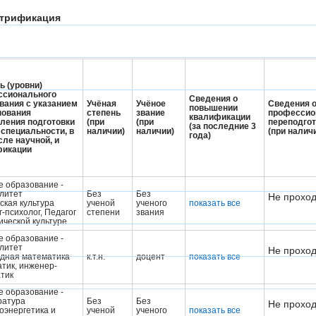
ектрификация
ь (уровни)
ссионального
Сведения о
вания с указанием
Учёная
Учёное
Сведения 
повышении
нования
степень
звание
профессио
квалификации
ления подготовки
(при
(при
переподгот
(за последние 3
) специальности, в
наличии)
наличии)
(при налич
года)
сле научной, и
фикации
 образование -
литет
Без
Без
Не проход
ская культура
ученой
ученого
показать все
-психолог, Педагог
степени
звания
ической культуре
 образование -
литет
Не проход
дная математика
к.т.н.
доцент
показать все
тик, инженер-
тик
 образование -
ратура
Без
Без
Не проход
оэнергетика и
ученой
ученого
показать все