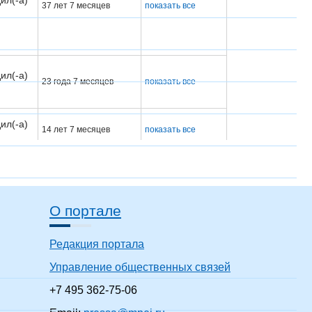
ил(-а)
37 лет 7 месяцев
показать все
ил(-а)
23 года 7 месяцев
показать все
ил(-а)
14 лет 7 месяцев
показать все
ил(-а)
28 лет 7 месяцев
показать все
О портале
ил(-а)
Редакция портала
6 лет 7 месяцев
показать все
Управление общественных связей
ил(-а)
26 лет 7 месяцев
показать все
+7 495 362-75-06