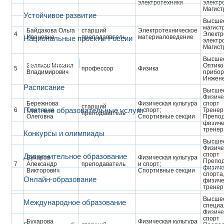
электротехники
электр
Магист
Устойчивое развитие
Высшее
магист
Байдакова Ольга
старший
Электротехническое
4
Электр
Ивановна
преподаватель
материаловедение
Национальные проекты России
электр
Магист
Высшее
Образование
Беляков Михаил
Оптико
5
профессор
Физика
Владимирович
прибор
Инжене
Расписание
Высшее
Физиче
Бережнова
Физическая культура
спорт
старший
Платные образовательные услуги
6
Светлана
и спорт;
Тренер
преподаватель
Олеговна
Спортивные секции
Препод
физиче
тренер
Конкурсы и олимпиады
Высшее
Физиче
спорт
Дополнительное образование
Бухаров
Физическая культура
Препод
7
Александр
преподаватель
и спорт;
физиче
Викторович
Спортивные секции
спорта
Онлайн-образование
физиче
тренер
Высшее
Международное образование
специа
Физиче
спорт
Бухарова
Физическая культура