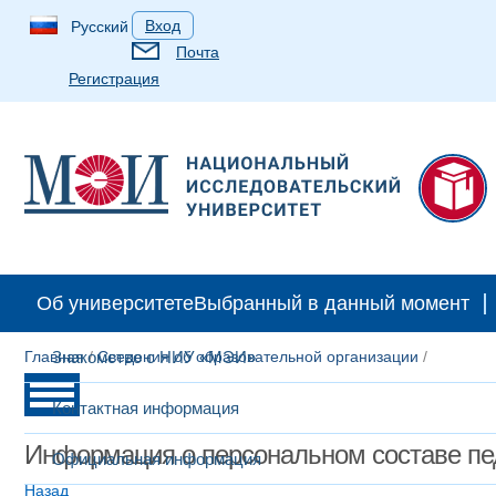
Вход
Русский
Почта
Регистрация
Об университете
Выбранный в данный момент
Главная
Знакомство с НИУ «МЭИ»
/
Сведения об образовательной организации
/
Контактная информация
Информация о персональном составе пе
Официальная информация
Назад