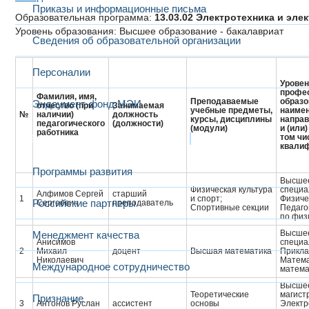
Приказы и информационные письма
Образовательная программа:
13.03.02 Электротехника и эл
Уровень образования: Высшее образование - бакалавриат
Сведения об образовательной организации
Персоналии
Уровен
профе
Фамилия, имя,
Преподаваемые
образо
Эндаумент-фонд МЭИ
отчество (при
Занимаемая
учебные предметы,
наиме
№
наличии)
должность
курсы, дисциплины
направ
педагогического
(должности)
(модули)
и (или
работника
Развитие и сотрудничество
том чи
квали
Программы развития
Высшее
Физическая культура
специа
Алфимов Сергей
старший
1
и спорт;
Физиче
Российские партнеры
Сергеевич
преподаватель
Спортивные секции
Педагог
по физ
Высшее
Менеджмент качества
Анисимов
специа
2
Михаил
доцент
Высшая математика
Прикла
Николаевич
Матема
Международное сотрудничество
матема
Высшее
Теоретические
магист
Признание
3
Антонов Руслан
ассистент
основы
Электр