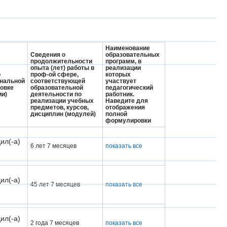
Наименование
Сведения о
образовательных
продолжительности
программ, в
опыта (лет) работы в
реализации
о
проф-ой сфере,
которых
нальной
соответствующей
участвует
овке
образовательной
педагогический
ии)
деятельности по
работник.
реализации учебных
Наведите для
предметов, курсов,
отображения
дисциплин (модулей)
полной
формулировки
ил(-а)
6 лет 7 месяцев
показать все
ил(-а)
45 лет 7 месяцев
показать все
ил(-а)
2 года 7 месяцев
показать все