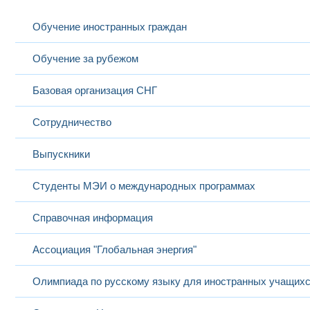
Программные и
аппаратные
Высшее об
Обучение иностранных граждан
Щукин
интерфейсы
старший
специалит
16
Александр
интернета вещей;
преподаватель
Радиоэлек
Викторович
Программирование
Радиоинже
встраиваемых
Обучение за рубежом
систем
Базовая организация СНГ
Компьютерное
Высшее об
зрение и видео-
кадров вы
Сотрудничество
Юмашев
технические
Электроник
старший
17
Александр
системы;
системы с
преподаватель
Михайлович
Программирование
Исследова
Выпускники
встраиваемых
исследова
систем
квалифика
Студенты МЭИ о международных программах
Справочная информация
Ассоциация "Глобальная энергия"
Олимпиада по русскому языку для иностранных учащих