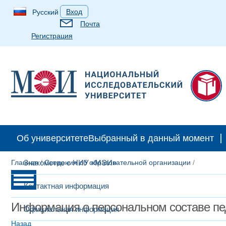
Вход
Русский
Почта
Регистрация
Об университете
Выбранный в данный момент
Главная
Знакомство с НИУ «МЭИ»
/
Сведения об образовательной организации
/
Контактная информация
Информация о персональном составе пе
Официальная информация
Назад