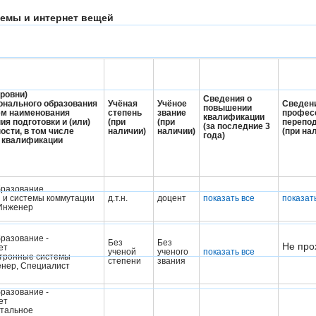
темы и интернет вещей
уровни)
Сведения о
нального образования
Учёная
Учёное
Сведен
повышении
ем наименования
степень
звание
профес
квалификации
ия подготовки и (или)
(при
(при
перепод
(за последние 3
ости, в том числе
наличии)
наличии)
(при на
года)
и квалификации
разование
и и системы коммутации
д.т.н.
доцент
показать все
показат
Инженер
разование -
Без
Без
Не про
ет
ученой
ученого
показать все
тронные системы
степени
звания
нер, Cпециалист
разование -
ет
тальное