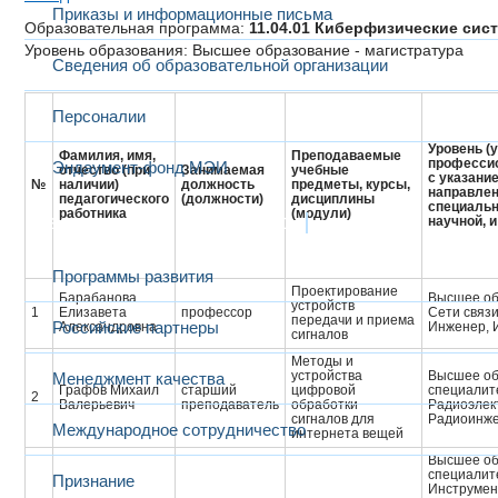
Приказы и информационные письма
Образовательная программа:
11.04.01 Киберфизические сис
Уровень образования: Высшее образование - магистратура
Сведения об образовательной организации
Персоналии
Уровень (
Фамилия, имя,
Преподаваемые
профессио
Эндаумент-фонд МЭИ
отчество (при
Занимаемая
учебные
с указани
№
наличии)
должность
предметы, курсы,
направлен
педагогического
(должности)
дисциплины
специальн
работника
(модули)
Развитие и сотрудничество
научной, 
Программы развития
Проектирование
Барабанова
Высшее об
устройств
1
Елизавета
профессор
Сети связ
передачи и приема
Российские партнеры
Александровна
Инженер, 
сигналов
Методы и
устройства
Высшее об
Менеджмент качества
Графов Михаил
старший
цифровой
специалит
2
Валерьевич
преподаватель
обработки
Радиоэлек
сигналов для
Радиоинже
Международное сотрудничество
интернета вещей
Высшее об
специалит
Признание
Инструмен