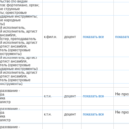
льство (по видам
ов: фортепиано, орган;
ые струнные
ты; оркестровые
 ударные инструменты;
ые народные
ты)
й исполнитель,
й исполнитель, артист
 ансамбля,
к.фил.н.
доцент
показать все
показат
йстер, преподаватель
й исполнитель, артист
артист ансамбля,
тель (оркестровые
инструменты)
й исполнитель, артист
артист ансамбля,
тель (оркестровые
 ударные инструменты)
й исполнитель, артист
артист ансамбля,
тель (оркестровые
инструменты)
разование -
Не про
ура
к.т.н.
доцент
показать все
ика
агистр
разование -
Не про
ура
к.т.н.
доцент
показать все
ика
агистр
разование -