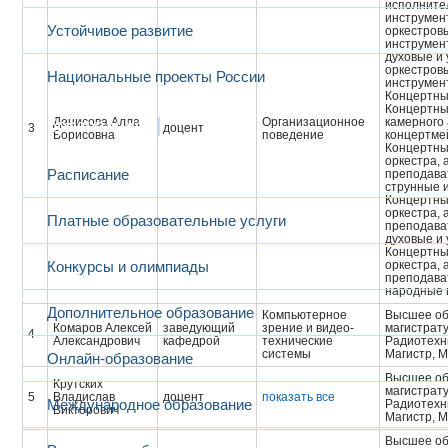
исполните
инструмент
Устойчивое развитие
оркестров
инструмен
духовые и
оркестров
Национальные проекты России
инструмен
Концертны
Концертны
Денисова Алла
Организационное
камерного
Образование
3
доцент
Борисовна
поведение
концертме
Концертны
оркестра, 
Расписание
преподава
струнные 
Концертны
оркестра, 
Платные образовательные услуги
преподава
духовые и
Концертны
Конкурсы и олимпиады
оркестра, 
преподава
народные 
Дополнительное образование
Компьютерное
Высшее об
Комаров Алексей
заведующий
зрение и видео-
магистрат
4
Александрович
кафедрой
технические
Радиотехн
системы
Магистр, М
Онлайн-образование
Высшее об
Крутских
магистрат
5
Владислав
доцент
показать все
Международное образование
Радиотехн
Викторович
Магистр, М
Высшее об