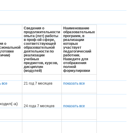
Сведения о
Наименование
продолжительности
образовательных
опыта (лет) работы
программ, в
в проф-ой сфере,
реализации
ия о
соответствующей
которых
сиональной
образовательной
участвует
готовке
деятельности по
педагогический
личии)
реализации
работник.
учебных
Наведите для
предметов, курсов,
отображения
дисциплин
полной
(модулей)
формулировки
ь все
21 год 7 месяцев
показать все
ходил(-а)
24 года 7 месяцев
показать все