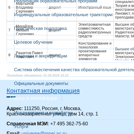
Реализация образовательных программ
специалит
Мартынов
Теория и 
6
Владимир
доцент
Иностранный язык
иностранны
Сергеевич
Лингвист, 
Индивидуальные образовательные траектории
преподава
Электромагнитная
Высшее об
Михайлов
Практическая подготовка
совместимость
магистрат
7
Михаил
доцент
радиоэлектронных
Радиотехн
Сергеевич
средств
Магистр, М
Целевое обучение
Конструирование и
технология
Высшее об
проектирования
Рашитов Павел
магистрат
8
доцент
аппаратных
Лицензии и аккредитации
Ахматович
Электрони
элементов
Магистр, М
киберфизических
систем
Система обеспечения качества образовательной деятел
01.04.2026 18:16
Официальные документы
Высшее об
Контактная информация
специалит
Сазонова
Конструир
Теория принятия
Наука и инновации
9
Людмила
доцент
электронн
решений
Тимофеевна
средств
Инженер ко
Адрес
: 111250, Россия, г. Москва,
Cпециалис
Исследования и разработки
Красноказарменная улица, дом 14, стр. 1
Справочная МЭИ
: +7 495 362-75-60
Услуги
Конструирование и
Email
:
universe@mpei.ac.ru