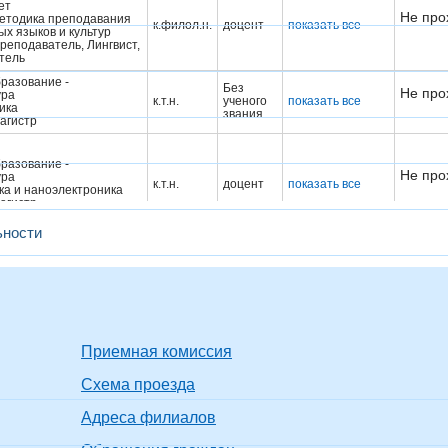
ет
Не про
методика преподавания
к.филол.н.
доцент
показать все
х языков и культур
преподаватель, Лингвист,
тель
разование -
Без
Не про
ура
к.т.н.
ученого
показать все
ика
звания
агистр
разование -
Не про
ура
к.т.н.
доцент
показать все
ка и наноэлектроника
агистр
ьности
Использование
компьютера с
разование -
операционной
ет
системой Astra
ование и технология
Не про
о - вычислительных
к.т.н.
доцент
Linux, 16 ч.
Приемная комиссия
(НИУ "МЭИ",
нструктор-технолог,
т
772419224183,
Схема проезда
02.10.2023)
Адреса филиалов