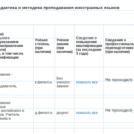
дидактика и методика преподавания иностранных языков
и)
ьного
Сведения о
Учёная
Учёное
Сведения о
 указанием
повышении
степень
звание
профессиональ
 направления
квалификации
(при
(при
переподготовке
или)
(за последние
наличии)
наличии)
(при наличии)
, в том числе
3 года)
алификации
вание -
Без
Не проходил(-
к.филол.н.
ученого
показать все
одаватель,
звания
ование
зык
Не проходил(-
английского и
д.филол.н.
доцент
показать все
ов, Учитель
зыка и