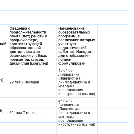
Сведения о
Наименование
продолжительности
образовательных
опыта (лет) работы в
программ, в
проф-ой сфере,
реализации которых
ной
соответствующей
участвует
образовательной
педагогический
деятельности по
работник.
Наведите
реализации учебных
для отображения
предметов, курсов,
полной
дисциплин (модулей)
формулировки
45.04.02 -
Лингвистика
(Лингвистика,
а)
29 лет 7 месяцев
лингводидактика и
методика
преподавания
иностранных языков)
45.04.02 -
Лингвистика
(Лингвистика,
а)
32 года 7 месяцев
лингводидактика и
методика
преподавания
иностранных языков)