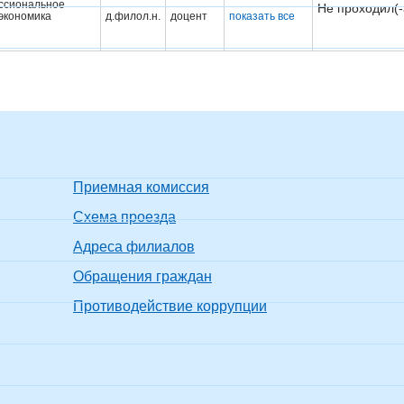
ссиональное
Не проходил(-
экономика
д.филол.н.
доцент
показать все
Приемная комиссия
Схема проезда
Адреса филиалов
Обращения граждан
Противодействие коррупции