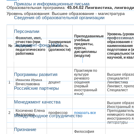
Приказы и информационные письма
Образовательная программа:
45.04.02 Лингвистика, лингво
Уровень образования: Высшее образование - магистратура
Сведения об образовательной организации
Персоналии
Уровень (уровн
Преподаваемые
Фамилия, имя,
профессионал
учебные
отчество (при
Занимаемая
образования с
предметы,
Эндаумент-фонд МЭИ
№
наличии)
должность
наименования
курсы,
педагогического
(должности)
подготовки и (
дисциплины
работника
специальности
(модули)
научной, и кв
Развитие и сотрудничество
Практикум по
Программы развития
культуре
Высшее образо
речевого
специалитет
Иванова Ирина
1
доцент
общения
Лингвистика
Вячеславовна
(первый
Лингвист, преп
Российские партнеры
иностранный
Cпециалист
язык)
Менеджмент качества
Высшее образ
Иностранный я
Косиченко Елена
Преподаватель 
2
профессор
показать все
Федоровна
немецкого язык
Международное сотрудничество
иностранного я
литературы
Признание
Философия