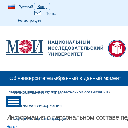
Вход
Русский
Почта
Регистрация
Об университете
Выбранный в данный момент
Главная
Знакомство с НИУ «МЭИ»
/
Сведения об образовательной организации
/
Контактная информация
Информация о персональном составе пе
Официальная информация
Назад