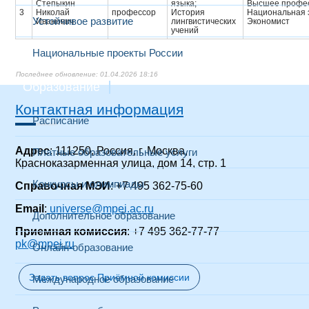
Степыкин
языка;
Высшее профе
3
Николай
профессор
История
Национальная 
Устойчивое развитие
Иванович
лингвистических
Экономист
учений
Национальные проекты России
01.04.2026 18:16
Образование
Контактная информация
Расписание
Адрес
: 111250, Россия, г. Москва,
Платные образовательные услуги
Красноказарменная улица, дом 14, стр. 1
Конкурсы и олимпиады
Справочная МЭИ
: +7 495 362-75-60
Email
:
universe@mpei.ac.ru
Дополнительное образование
Приемная комиссия
: +7 495 362-77-77
pk@mpei.ru
Онлайн-образование
Задать вопрос Приёмной комиссии
Международное образование