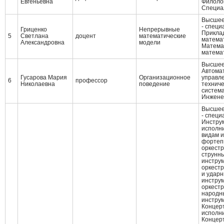
Евгеньевна
Филоло
Cпециа
Высшее
- специ
Гриценко
Непрерывные
Прикла
5
Светлана
доцент
математические
матема
Александровна
модели
Матема
матема
Высшее
Автомат
Гусарова Мария
Организационное
управле
6
профессор
Николаевна
поведение
техниче
систем
Инжене
Высшее
- специ
Инстру
исполни
видам и
фортепи
оркест
струнн
инстру
оркест
и удар
инстру
оркест
народн
инстру
Концер
исполни
Концер