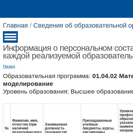
Главная
/
Сведения об образовательной о
Информация о персональном соста
каждой реализуемой образовател
Назад
Образовательная программа:
01.04.02 Ма
моделирование
Уровень образования: Высшее образование
Уровень
профес
образо
Фамилия, имя,
Преподаваемые
указан
отчество (при
Занимаемая
учебные
наимен
№
наличии)
должность
предметы, курсы,
направ
педагогического
(должности)
дисциплины