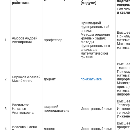
подгото
работника
(модули)
специа
том чи
и квал
Прикладной
функциональный
анализ;
Высшее
Методы решения
Прикла
Амосов Андрей
краевых задач;
1
профессор
матема
Авенирович
Методы
Матема
функционального
матема
анализа в
математической
физике
Высшее
- магис
Прикла
матема
Бирюков Алексей
2
доцент
показать все
информ
Михайлович
Магистр
прикла
матема
информ
Высшее
Васильева
Теплоф
старший
3
Наталья
Иностранный язык
Инжене
преподаватель
Анатольевна
теплоф
Инжене
Высше
Власова Елена
профес
4
доцент
Иностранный язык