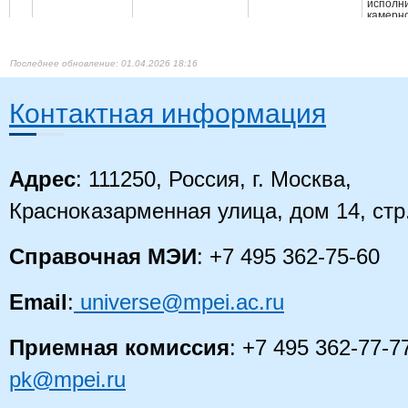
исполни
камерно
концер
препод
Денисова Алла
Организационное
Концер
7
доцент
Борисовна
поведение
исполни
01.04.2026 18:16
оркестр
ансамб
препод
Контактная информация
(оркес
струнн
инстру
Концер
исполни
оркестр
Адрес
: 111250, Россия, г. Москва,
ансамб
препод
(оркес
Красноказарменная улица, дом 14, стр
духовы
инстру
Концер
Справочная МЭИ
: +7 495 362-75-60
исполни
оркестр
ансамб
препод
Email
:
universe@mpei.ac.ru
(оркес
народн
инстру
Приемная комиссия
: +7 495 362-77-7
Высшее
- специ
Еремеев
Теория принятия
Прикла
pk@mpei.ru
8
Александр
профессор
решений
матема
Павлович
Инжене
инжене