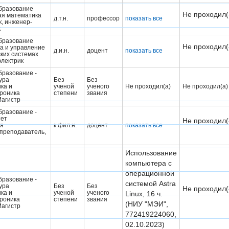
бразование
Не проходил(
ая математика
д.т.н.
профессор
показать все
, инженер-
к
бразование
Не проходил(
а и управление
д.и.н.
доцент
показать все
ских системах
лектрик
разование -
ура
Без
Без
ка и
ученой
ученого
Не проходил(а)
Не проходил(а)
роника
степени
звания
Магистр
разование -
тет
Не проходил(
я
к.фил.н.
доцент
показать все
преподаватель,
Использование
компьютера с
операционной
разование -
системой Astra
ура
Без
Без
Не проходил(
ка и
ученой
ученого
Linux, 16 ч.
роника
степени
звания
(НИУ "МЭИ",
Магистр
772419224060,
02.10.2023)