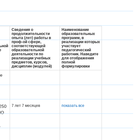
Сведения о
Наименование
продолжительности
образовательных
опыта (лет) работы в
программ, в
проф-ой сфере,
реализации которых
ьной
соответствующей
участвует
е
образовательной
педагогический
деятельности по
работник.
Наведите
реализации учебных
для отображения
предметов, курсов,
полной
дисциплин (модулей)
формулировки
е
7 лет 7 месяцев
показать все
250
ПО
,