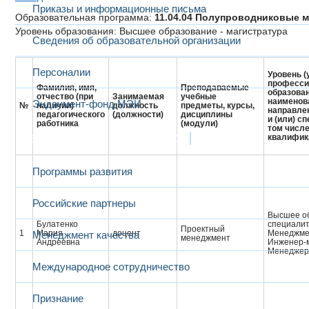
Приказы и информационные письма
Образовательная программа:
11.04.04 Полупроводниковые 
Уровень образования: Высшее образование - магистратура
Сведения об образовательной организации
Персоналии
Уровень (
професси
Фамилия, имя,
Преподаваемые
образован
отчество (при
Занимаемая
учебные
наименов
Эндаумент-фонд МЭИ
№
наличии)
должность
предметы, курсы,
направле
педагогического
(должности)
дисциплины
и (или) с
работника
(модули)
том числе
Развитие и сотрудничество
квалифик
Программы развития
Российские партнеры
Высшее об
Булатенко
специали
Проектный
1
Мария
доцент
Менеджме
Менеджмент качества
менеджмент
Андреевна
Инженер-
Менеджер
Международное сотрудничество
Признание