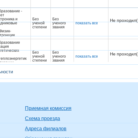
разование -
тет
троника и
Без
Без
Не проходил(
одниковые
ученой
ученого
показать все
степени
звания
Физик-
ктронщик
бразование
зация
гетических
Без
Без
Не проходил(
ученой
ученого
показать все
еплоэнергетик
степени
звания
тизации,
еплоэнергетик
тизации
ьности
бразование
Не проходил(
ение
к.фил.н.
доцент
показать все
рист
Использование
компьютера с
разование -
операционной
Приемная комиссия
ура
системой Astra
е математика и
Без
Не проходил(
Схема проезда
к.ф.-м.н.
ученого
Linux, 16 ч.
Магистр
звания
(НИУ "МЭИ",
х математики и
Адреса филиалов
772421887379,
22.11.2024)