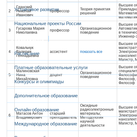
Высшее о
Гданский
Устойчивое развитие
Теория принятия
Прикладн
2
Николай
профессор
решений
Математик
Иванович
математи
Национальные проекты России
Высшее о
Гусарова Мария
Организационное
Автоматик
3
профессор
Николаевна
поведение
в техниче
Инженер-э
Образование
Высшее об
Ковальчук
магистрат
4
Валерия
ассистент
показать все
Электрони
Расписание
Геннадьевна
наноэлект
Магистр, 
Платные образовательные услуги
Высшее об
Малиновская
специали
Организационное
5
Нина
доцент
Философи
поведение
Михайловна
Философ, 
Конкурсы и олимпиады
Философ
Дополнительное образование
Оксидные
Высшее об
Онлайн-образование
радиоэлектронные
магистрат
Матасов Антон
старший
материалы;
6
Электрони
Владимирович
преподаватель
Методология
наноэлект
научной
Международное образование
Магистр, 
деятельности