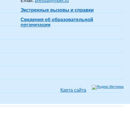
Email:
pressa@mpei.ru
Экстренные вызовы и справки
Сведения об образовательной
19 лет 7 месяцев
показать все
организации
-а)
50 лет 7 месяцев
показать все
-а)
23 года 7 месяцев
показать все
Карта сайта