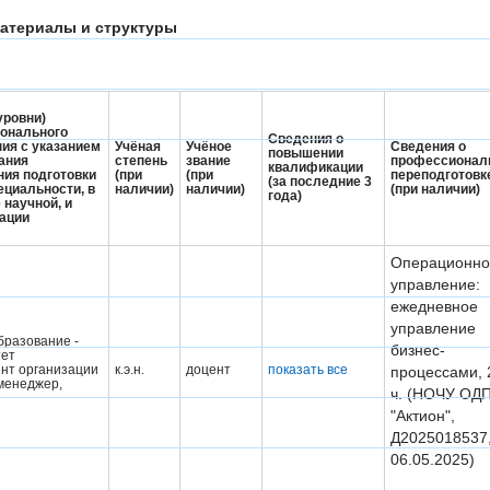
материалы и структуры
уровни)
онального
Сведения о
ия с указанием
Учёная
Учёное
Сведения о
повышении
ания
степень
звание
профессионал
квалификации
ния подготовки
(при
(при
переподготовк
(за последние 3
пециальности, в
наличии)
наличии)
(при наличии)
года)
 научной, и
ации
Операционно
управление:
ежедневное
управление
разование -
бизнес-
тет
нт организации
к.э.н.
доцент
показать все
процессами, 
менеджер,
ч. (НОЧУ ОД
"Актион",
Д2025018537
06.05.2025)