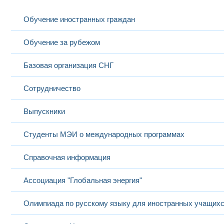
Образова
Яруллина Жанна
старший
14
Иностранный язык
педагогич
Анатольевна
преподаватель
Исследова
Обучение иностранных граждан
Преподав
исследова
высшей к
Обучение за рубежом
Высшее об
специали
Тепловые расчеты
Ященко Сергей
Электрои
15
доцент
полупроводниковых
Базовая организация СНГ
Александрович
кабельная
компонентов
конденсат
Инженер,
Сотрудничество
Выпускники
Студенты МЭИ о международных программах
Справочная информация
Ассоциация "Глобальная энергия"
Олимпиада по русскому языку для иностранных учащих