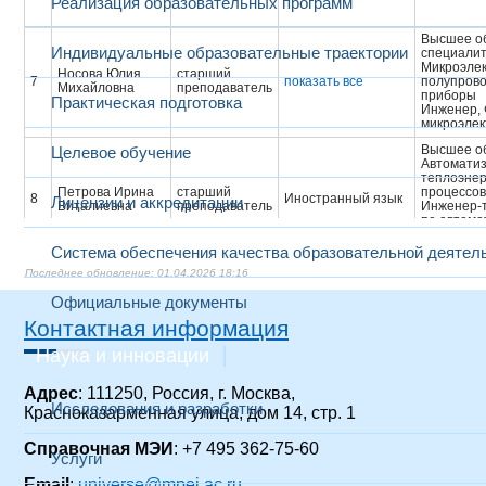
Реализация образовательных программ
Высшее об
Индивидуальные образовательные траектории
специали
Микроэлек
Носова Юлия
старший
7
показать все
полупров
Михайловна
преподаватель
приборы
Практическая подготовка
Инженер, 
микроэле
Высшее о
Целевое обучение
Автомати
теплоэнер
Петрова Ирина
старший
процессов
8
Иностранный язык
Лицензии и аккредитации
Виталиевна
преподаватель
Инженер-т
по автома
инженер-т
по автома
Система обеспечения качества образовательной деятел
01.04.2026 18:16
Высшее о
Пионткевич
Организационное
9
доцент
Правовед
Лариса Юрьевна
поведение
Официальные документы
Юрист, Ю
Контактная информация
Наука и инновации
Высшее об
магистрат
Адрес
: 111250, Россия, г. Москва,
Рогожин
Прикладны
Исследования и разработки
Красноказарменная улица, дом 14, стр. 1
10
Александр
доцент
Микроэлектроника
физика
Евгеньевич
Магистр, 
прикладны
Справочная МЭИ
: +7 495 362-75-60
Услуги
физики
Email
:
universe@mpei.ac.ru