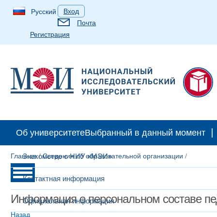
Вход
Русский
Почта
Регистрация
Об университете
Выбранный в данный момент
Главная
Знакомство с НИУ «МЭИ»
/
Сведения об образовательной организации
/
Контактная информация
Информация о персональном составе пе
Официальная информация
Назад