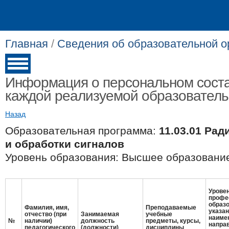
Главная
/
Сведения об образовательной о
Информация о персональном соста
каждой реализуемой образовател
Назад
Образовательная программа:
11.03.01 Ра
и обработки сигналов
Уровень образования: Высшее образование
Уровен
профе
образо
Фамилия, имя,
Преподаваемые
указа
отчество (при
Занимаемая
учебные
наиме
№
наличии)
должность
предметы, курсы,
напра
педагогического
(должности)
дисциплины