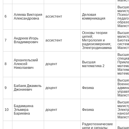
Магист
Высшее
магист
Аляева Виктория
Деловая
Психол
6
ассистент
Александровна
коммуникация
педаго
образ
Магист
Основы теории
Высшее
цепей;
магист
Андреев Игорь
7
ассистент
Метрология и
Биотех
Владимирович
радиоизмерения;
систем
Электродинамика
Магист
Высшее
специ
Архангельский
Высшая
Прикл
8
Алексей
доцент
математика 2
матем
Николаевич
Матема
матем
Высше
Военно
Бабаев Джамиль
9
доцент
Физика
админ
Джониевич
управ
Магис
Высшее
Бадамшина
магист
10
Эльмира
доцент
Физика
Электр
Бариевна
наноэл
Магист
Радиотехнические
цепи и сигналы;
Высше