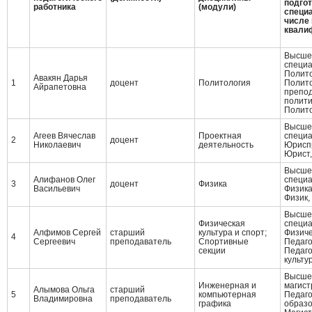
подгот
работника
(модули)
специа
числе 
квали
Высшее
специ
Полит
Авакян Дарья
1
доцент
Политология
Полито
Айрапетовна
препо
полити
Полит
Высшее
Агеев Вячеслав
Проектная
специ
2
доцент
Николаевич
деятельность
Юрисп
Юрист,
Высшее
Алифанов Олег
специ
3
доцент
Физика
Васильевич
Физик
Физик,
Высшее
Физическая
специ
Алфимов Сергей
старший
культура и спорт;
Физиче
4
Сергеевич
преподаватель
Спортивные
Педаго
секции
Педаго
культу
Высшее
Инженерная и
магист
Алымова Ольга
старший
5
компьютерная
Педаго
Владимировна
преподаватель
графика
образ