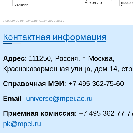
Модельно-
профе
Балакин
ориентированное
Биотех
11
Дмитрий
доцент
проектирование
медиц
Александрович
радиоэлектронных
аппара
систем;
Инжен
01.04.2026 18:16
Электродинамика
Радиотехнические
Высше
Барабанова
цепи и сигналы;
Сети с
Контактная информация
12
Елизавета
профессор
Основы теории
комму
Александровна
цепей
Инжен
Высшее
Барабанова
специ
13
Наталья
доцент
Физика
Физик
Адрес
: 111250, Россия, г. Москва,
Николаевна
Учител
Высшее
Красноказарменная улица, дом 14, стр
магист
Физическая
Физиче
Белая Татьяна
старший
культура и спорт;
14
Препо
Юрьевна
преподаватель
Спортивные
Справочная МЭИ
: +7 495 362-75-60
физиче
секции
спорта
физиче
Email
:
universe@mpei.ac.ru
Высше
профе
Белобрагин
Основы российской
Педаго
15
Виталий
профессор
государственности
психол
Викторович
Приемная комиссия
: +7 495 362-77-7
Психол
психол
pk@mpei.ru