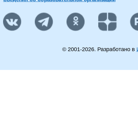
Вовк Вячеслав
Деловая
магист
25
ассистент
Витальевич
коммуникация
Юрисп
Магист
Высшее
специ
Русски
литер
Вовк Марина
старший
Проектная
Учител
26
Витальевна
преподаватель
деятельность
языка 
языка 
литера
© 2001-
2026
. Разработано в
русско
литер
Деловая
Высшее
Воронкина
старший
коммуникация;
магист
27
Анжелика
преподаватель
Проектная
Менед
Алексеевна
деятельность
Магист
Галимбеков
Высше
28
Айрат
профессор
Физика
Физик
Дамирович
Физик,
Высшее
Экономика и
магист
Гибадуллин
29
доцент
организация
Электр
Артур Артурович
производства
Магист
техник
Высшее
магист
Прикл
матема
Голубева Ирина
старший
30
Информатика
инфор