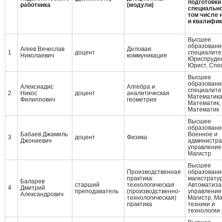
подготовки 
работника
(модули)
специально
том числе 
и квалифи
Высшее
образовани
Агеев Вячеслав
Деловая
1
доцент
специалите
Николаевич
коммуникация
Юриспруде
Юрист, Cпе
Высшее
образовани
Алексиадис
Алгебра и
специалите
2
Никос
доцент
аналитическая
Математик
Филиппович
геометрия
Математик,
Математик
Высшее
образовани
Бабаев Джамиль
Военное и
3
доцент
Физика
Джониевич
администра
управление
Магистр
Высшее
Производственная
образовани
практика:
магистрату
Баларев
старший
технологическая
Автоматиза
4
Дмитрий
преподаватель
(производственно-
управление
Александрович
технологическая)
Магистр, Ма
практика
техники и
технологии