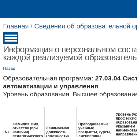
Главная
/
Сведения об образовательной о
Информация о персональном соста
каждой реализуемой образовател
Назад
Образовательная программа:
27.03.04 Си
автоматизации и управления
Уровень образования: Высшее образование
Уровень (у
профессио
образовани
Фамилия, имя,
Преподаваемые
указанием
отчество (при
Занимаемая
учебные
наименова
№
наличии)
должность
предметы, курсы,
направлен
педагогического
(должности)
дисциплины