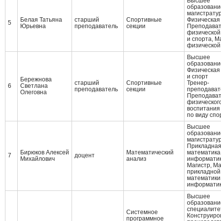
Высшее
образовани
магистрату
Белая Татьяна
старший
Спортивные
Физическая 
5
Юрьевна
преподаватель
секции
Преподава
физической
и спорта, М
физической
Высшее
образовани
Физическая 
и спорт
Бережнова
старший
Спортивные
Тренер-
6
Светлана
преподаватель
секции
преподават
Олеговна
Преподава
физическог
воспитания 
по виду спо
Высшее
образовани
магистрату
Прикладна
Бирюков Алексей
Математический
математика
7
доцент
Михайлович
анализ
информати
Магистр, Ма
прикладной
математики
информати
Высшее
образовани
специалите
Системное
Конструиро
программное