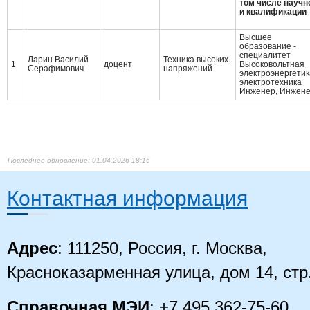
том числе научн
и квалификации
Высшее
образование -
специалитет
Ларин Василий
Техника высоких
1
доцент
Высоковольтная
Серафимович
напряжений
электроэнергетик
электротехника
Инженер, Инжен
01.04.2026 18:16
Контактная информация
Адрес
: 111250, Россия, г. Москва,
Красноказарменная улица, дом 14, стр
Справочная МЭИ
: +7 495 362-75-60