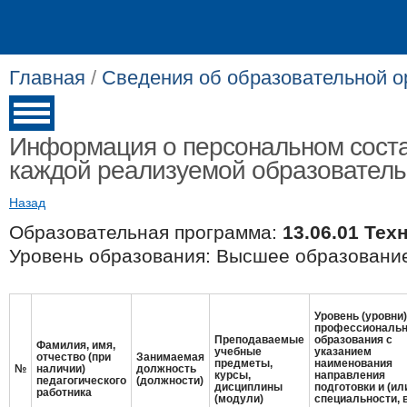
Главная
/
Сведения об образовательной о
Информация о персональном соста
каждой реализуемой образовател
Назад
Образовательная программа:
13.06.01 Те
Уровень образования: Высшее образование
Уровень (уровни)
профессиональн
Преподаваемые
образования с
Фамилия, имя,
учебные
указанием
отчество (при
Занимаемая
предметы,
наименования
№
наличии)
должность
курсы,
направления
педагогического
(должности)
дисциплины
подготовки и (ил
работника
(модули)
специальности, 