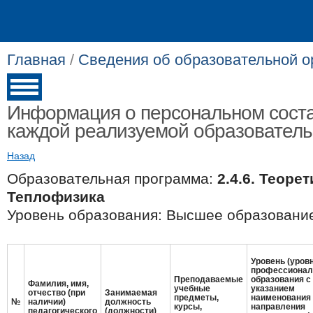
Главная
/
Сведения об образовательной о
Информация о персональном соста
каждой реализуемой образовател
Назад
Образовательная программа:
2.4.6. Теоре
Теплофизика
Уровень образования: Высшее образование
Уровень (уров
профессионал
Преподаваемые
образования с
Фамилия, имя,
учебные
указанием
отчество (при
Занимаемая
предметы,
наименования
№
наличии)
должность
курсы,
направления
педагогического
(должности)