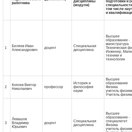
дисциплины
подготовки и (
работника
(модули)
специальности
том числе нау
и квалификац
Высшее
образование -
магистратура
Беляев Иван
Специальная
1
доцент
Техническая ф
Александрович
дисциплина
Инженер, Маги
техники и
технологии
Высшее
История и
образование
Князев Виктор
2
профессор
философия
Физика
Николаевич
науки
учитель физики
Учитель физик
Высшее
образование -
Левашов
Специальная
специалитет
3
Владимир
доцент
дисциплина
Физика
Юрьевич
учитель физики