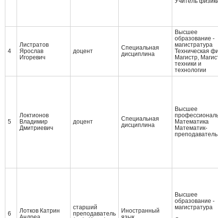
Учитель физик
Высшее
образование -
Листратов
магистратура
Специальная
4
Ярослав
доцент
Техническая ф
дисциплина
Игоревич
Магистр, Магис
техники и
технологии
Высшее
Локтионов
профессионал
Специальная
5
Владимир
доцент
Математика
дисциплина
Дмитриевич
Математик-
преподаватель
Высшее
образование -
старший
магистратура
Лотков Катрин
Иностранный
6
преподаватель
Андреа
язык