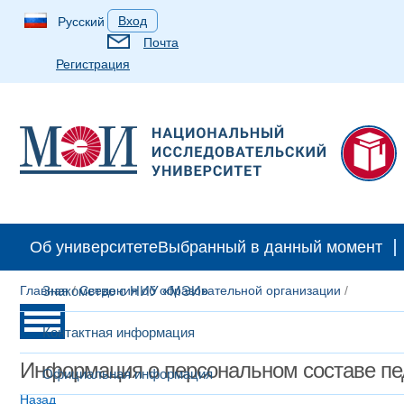
Вход
Русский
Почта
Регистрация
Об университете
Выбранный в данный момент
Главная
Знакомство с НИУ «МЭИ»
/
Сведения об образовательной организации
/
Контактная информация
Информация о персональном составе пе
Официальная информация
Назад