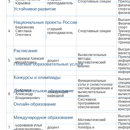
3
Спортивные секции
Препо
Юрьевна
преподаватель
физиче
Устойчивое развитие
спорта
физиче
Высше
Национальные проекты России
Физиче
Бережнова
спорт
старший
4
Светлана
Спортивные секции
Тренер
преподаватель
Олеговна
Препо
Образование
физиче
тренер
Высшее
Расписание
магист
Вычислительные
Прикла
Бирюков Алексей
методы;
5
доцент
инфор
Михайлович
Математический
Платные образовательные услуги
Магист
анализ
прикла
инфор
Конкурсы и олимпиады
Высшее
Функциональные
специа
узлы и схемотехника
Констр
систем управления и
Дополнительное образование
Бобряков
произв
заведующий
вычислительных
6
Александр
вычисл
кафедрой
машин;
Владимирович
аппар
Системное
Инжене
программное
Онлайн-образование
технол
обеспечение
констр
Высшее
Международное образование
Математический
магист
анализ;
Прикла
Боровиков Илья
7
доцент
Алгебра и
инфор
Александрович