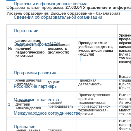
Приказы и информационные письма
Образовательная программа:
27.03.04 Управление и информа
Уровень образования: Высшее образование - бакалавриат
Сведения об образовательной организации
Персоналии
Уровен
профе
Фамилия, имя,
Преподаваемые
образо
Эндаумент-фонд МЭИ
отчество (при
Занимаемая
учебные предметы,
наиме
№
наличии)
должность
курсы, дисциплины
направ
педагогического
(должности)
(модули)
(или) 
работника
Развитие и сотрудничество
том чи
квали
Программы развития
Высшее
Агеев Вячеслав
Проектная
специа
1
доцент
Николаевич
деятельность
Юрисп
Российские партнеры
Юрист,
Производственная
Высшее
практика:
магист
Менеджмент качества
Баларев
старший
технологическая
Автома
2
Дмитрий
преподаватель
(производственно-
управл
Александрович
технологическая)
Магист
Международное сотрудничество
практика
технол
Высшее
магист
Признание
Физиче
Белая Татьяна
старший