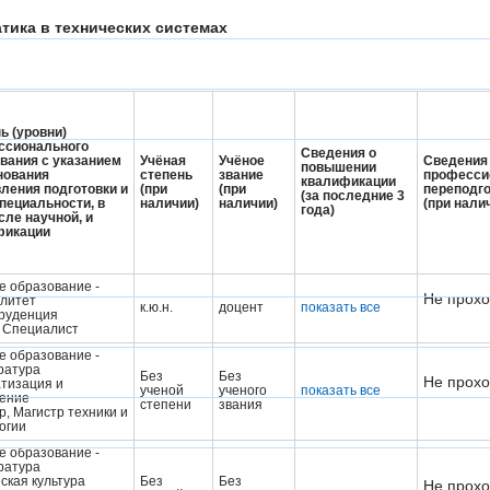
тика в технических системах
ь (уровни)
ссионального
Сведения о
вания с указанием
Учёная
Учёное
Сведения
повышении
нования
степень
звание
професси
квалификации
ления подготовки и
(при
(при
переподг
(за последние 3
специальности, в
наличии)
наличии)
(при нали
года)
сле научной, и
фикации
 образование -
Не прохо
литет
к.ю.н.
доцент
показать все
руденция
 Cпециалист
 образование -
ратура
Без
Без
Не прохо
тизация и
ученой
ученого
показать все
ение
степени
звания
р, Магистр техники и
огии
 образование -
ратура
ская культура
Без
Без
Не прохо