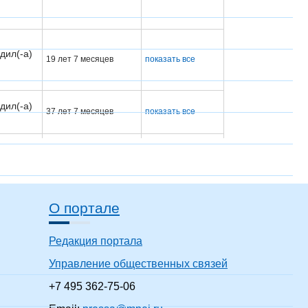
дил(-а)
19 лет 7 месяцев
показать все
дил(-а)
37 лет 7 месяцев
показать все
дил(-а)
2 года 7 месяцев
показать все
О портале
дил(-а)
Редакция портала
15 лет 7 месяцев
показать все
Управление общественных связей
+7 495 362-75-06
дил(-а)