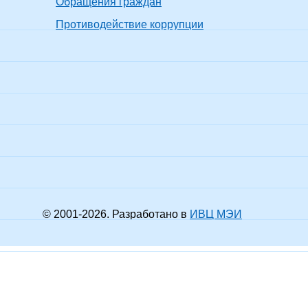
матика
Обращения граждан
к.ф.-м.н.
ученого
показать все
р, Магистр
звания
дной математики и
Противодействие коррупции
матики
 образование -
литет
й язык и литература
Без
Без
Не прохо
ь английского языка
ученой
ученого
показать все
цкого языка и
степени
звания
жной литературы,
ь русского языка и
атуры
 образование -
Не прохо
литет
д.ф.-м.н.
доцент
показать все
атика
тик, Математик
 образование -
ратура
Без
Без
Не прохо
ение в технических
ученой
ученого
показать все
ах
степени
звания
р, Магистр
© 2001-
2026
. Разработано в
ИВЦ МЭИ
 образование -
литет
Не прохо
дная математика
к.ф.-м.н.
доцент
показать все
тик, инженер-
тик
 образование -
литет
ская культура и
Без
Без
даватель