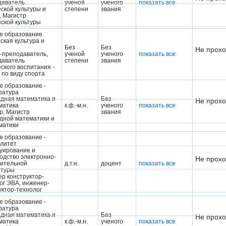
даватель
ученой
ученого
показать все
ской культуры и
степени
звания
, Магистр
ской культуры
е образование
ская культура и
Без
Без
Не прохо
-преподаватель,
ученой
ученого
показать все
даватель
степени
звания
ского воспитания -
 по виду спорта
 образование -
ратура
дная математика и
Без
Не прохо
матика
к.ф.-м.н.
ученого
показать все
р, Магистр
звания
дной математики и
матики
 образование -
литет
уирование и
одство электронно-
Не прохо
ительной
д.т.н.
доцент
показать все
атуры
р конструктор-
ог ЭВА, инженер-
уктор-технолог
 образование -
ратура
дная математика и
Без
Не прохо
матика
к.ф.-м.н.
ученого
показать все