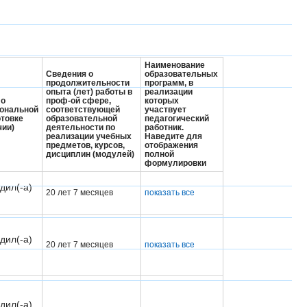
Наименование
Сведения о
образовательных
продолжительности
программ, в
опыта (лет) работы в
реализации
 о
проф-ой сфере,
которых
ональной
соответствующей
участвует
отовке
образовательной
педагогический
чии)
деятельности по
работник.
реализации учебных
Наведите для
предметов, курсов,
отображения
дисциплин (модулей)
полной
формулировки
дил(-а)
20 лет 7 месяцев
показать все
дил(-а)
20 лет 7 месяцев
показать все
дил(-а)