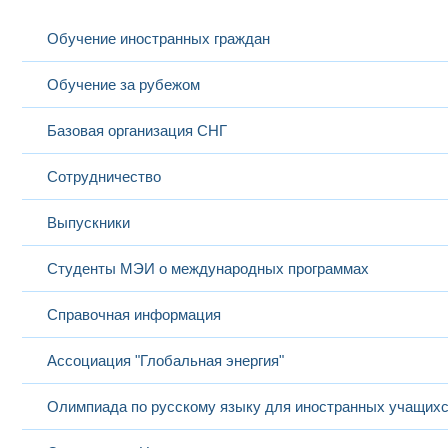
Выс
Обучение иностранных граждан
Будников
маг
17
Александр
ассистент
Физика
Тех
Александрович
Маг
Обучение за рубежом
Базовая организация СНГ
Вы
Физ
Сотрудничество
спо
Бухаров
Физическая культура
Пр
18
Александр
преподаватель
и спорт;
физ
Викторович
Спортивные секции
Выпускники
спо
физ
- т
Студенты МЭИ о международных программах
Вы
Васильева
старший
Те
19
Наталья
Иностранный язык
преподаватель
Ин
Анатольевна
Ин
Справочная информация
Выс
Математический
маг
Ассоциация "Глобальная энергия"
Вестфальский
анализ;
Пр
20
Алексей
доцент
Алгебра и
и 
Евгеньевич
аналитическая
Маг
геометрия
при
Олимпиада по русскому языку для иностранных учащих
и 
Выс