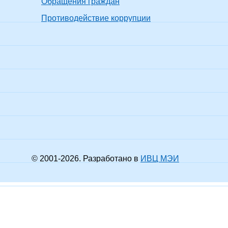
Обращения граждан
енер -системотехник
шее образование -
Противодействие коррупции
ециалитет
ические приборы и
Без
Без
Не пр
ктроскопия
ученой
ученого
показать все
енер оптик-
степени
звания
ледователь,
енер-оптик -механик
шее образование -
истратура
тория
к.и.н.
доцент
Не проходил(а)
Не про
истр, Магистр
тории
шее образование -
ециалитет
ектронные
Без
Без
Не пр
числительные
ученой
ученого
показать все
шины
степени
звания
енер-системотехник,
енер -системотехник
© 2001-
2026
. Разработано в
ИВЦ МЭИ
шее образование -
истратура
икладная математика
Без
Не пр
информатика
к.ф.-м.н.
ученого
показать все
истр, Магистр
звания
кладной математики
информатики
Использование
компьютера с