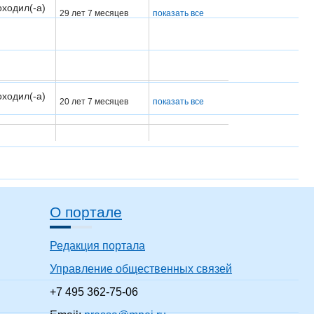
оходил(-а)
29 лет 7 месяцев
показать все
оходил(-а)
20 лет 7 месяцев
показать все
оходил(-а)
36 лет 7 месяцев
показать все
О портале
оходил(-а)
10 лет 7 месяцев
показать все
Редакция портала
Управление общественных связей
+7 495 362-75-06
ь все
19 лет 7 месяцев
показать все