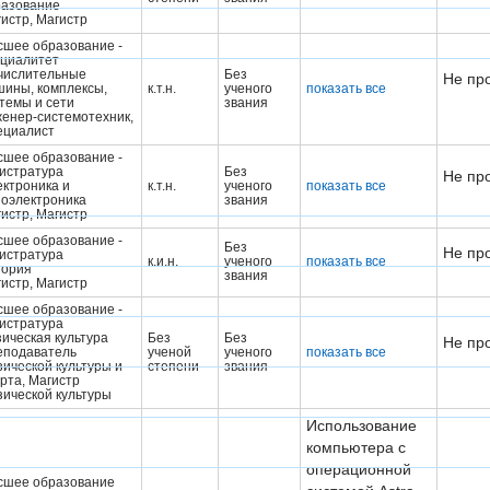
разование
истр, Магистр
шее образование -
ециалитет
числительные
Без
Не пр
ины, комплексы,
к.т.н.
ученого
показать все
темы и сети
звания
енер-системотехник,
ециалист
шее образование -
истратура
Без
Не пр
ктроника и
к.т.н.
ученого
показать все
оэлектроника
звания
истр, Магистр
шее образование -
Без
Не пр
истратура
к.и.н.
ученого
показать все
тория
звания
истр, Магистр
шее образование -
истратура
ическая культура
Без
Без
Не пр
еподаватель
ученой
ученого
показать все
ической культуры и
степени
звания
рта, Магистр
ической культуры
Использование
компьютера с
операционной
сшее образование