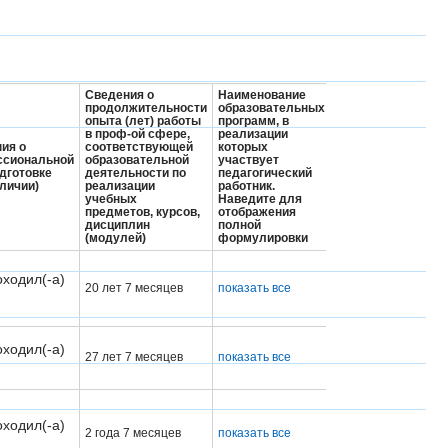
Сведения о
Наименование
продолжительности
образовательных
опыта (лет) работы
программ, в
в проф-ой сфере,
реализации
ия о
соответствующей
которых
ссиональной
образовательной
участвует
дготовке
деятельности по
педагогический
аличии)
реализации
работник.
учебных
Наведите для
предметов, курсов,
отображения
дисциплин
полной
(модулей)
формулировки
оходил(-а)
20 лет 7 месяцев
показать все
оходил(-а)
27 лет 7 месяцев
показать все
оходил(-а)
2 года 7 месяцев
показать все