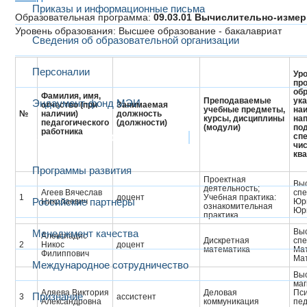
Приказы и информационные письма
Образовательная программа:
09.03.01 Вычислительно-изме
Уровень образования: Высшее образование - бакалавриат
Сведения об образовательной организации
Персоналии
Уро
пр
обр
Фамилия, имя,
Преподаваемые
ук
Эндаумент-фонд МЭИ
отчество (при
Занимаемая
учебные предметы,
на
№
наличии)
должность
курсы, дисциплины
на
педагогического
(должности)
(модули)
под
работника
Развитие и сотрудничество
спе
чис
кв
Программы развития
Проектная
Выс
деятельность;
Агеев Вячеслав
сп
1
доцент
Учебная практика:
Российские партнеры
Николаевич
Юр
ознакомительная
Юри
практика
Выс
Менеджмент качества
Алексиадис
Дискретная
сп
2
Никос
доцент
математика
Ма
Филиппович
Мат
Международное сотрудничество
Выс
маг
Аляева Виктория
Деловая
Пси
Признание
3
ассистент
Александровна
коммуникация
пед