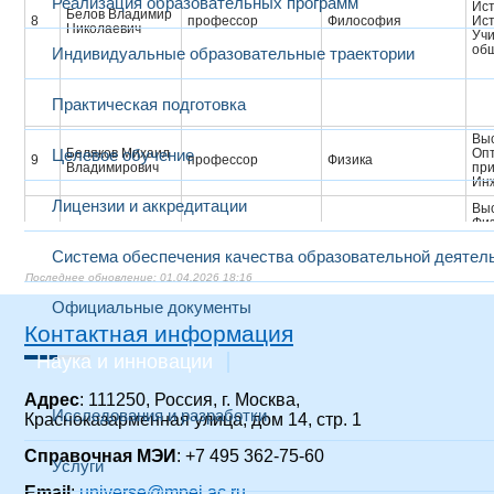
Реализация образовательных программ
Ис
Белов Владимир
8
профессор
Философия
Ист
Николаевич
Учи
об
Индивидуальные образовательные траектории
Практическая подготовка
Вы
Целевое обучение
Беляков Михаил
Опт
9
профессор
Физика
Владимирович
при
Ин
Лицензии и аккредитации
Вы
Физ
Бережнова
Физическая культура
спо
старший
10
Светлана
и спорт;
Тре
Система обеспечения качества образовательной деятел
преподаватель
Олеговна
Спортивные секции
Пр
01.04.2026 18:16
физ
- т
Официальные документы
Выс
Контактная информация
сп
Организация
Бехтин Юрий
Авт
11
профессор
научных
Наука и инновации
Станиславович
те
исследований
Инж
Инж
Адрес
: 111250, Россия, г. Москва,
Исследования и разработки
Красноказарменная улица, дом 14, стр. 1
Выс
сп
Бирюкова
Эл
Справочная МЭИ
: +7 495 362-75-60
старший
12
Лариса
Иностранный язык
вы
Услуги
преподаватель
Сергеевна
ма
Email
:
universe@mpei.ac.ru
Инж