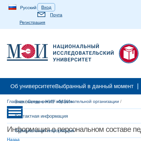
Вход
Русский
Почта
Регистрация
Об университете
Выбранный в данный момент
Главная
Знакомство с НИУ «МЭИ»
/
Сведения об образовательной организации
/
Контактная информация
Информация о персональном составе пе
Официальная информация
Назад