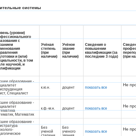
рительные системы
вень (уровни)
офессионального
азования с
азанием
Учёная
Учёное
Сведения о
Сведен
именования
степень
звание
повышении
профе
правления
(при
(при
квалификации (за
перепо
готовки и (или)
наличии)
наличии)
последние 3 года)
(при н
циальности, в том
ле научной, и
алификации
шее образование -
Не пр
ециалитет
к.ю.н.
доцент
показать все
испруденция
ст, Cпециалист
шее образование -
Не пр
ециалитет
к.ф.-м.н.
доцент
показать все
тематика
ематик, Математик
шее образование -
истратура
Без
Без
Не пр
холого-
ученой
ученого
показать все
агогическое
степени
звания