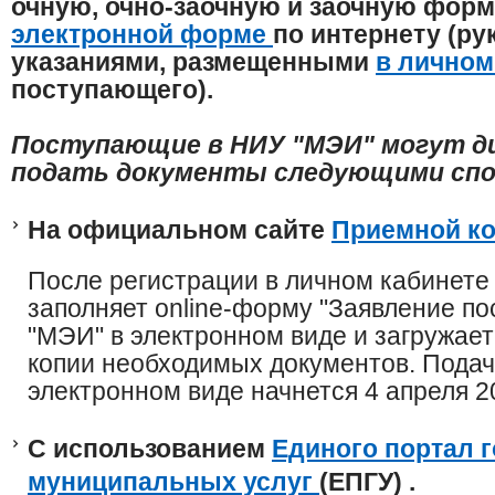
очную, очно-заочную и заочную фор
электронной форме
по интернету (р
указаниями, размещенными
в личном
поступающего).
Поступающие в НИУ "МЭИ" могут д
подать документы следующими спо
На официальном сайте
Приемной к
После регистрации в личном кабинете
заполняет online-форму "Заявление п
"МЭИ" в электронном виде и загружае
копии необходимых документов. Подач
электронном виде начнется 4 апреля 20
С использованием
Единого портал 
муниципальных услуг
(ЕПГУ)
.