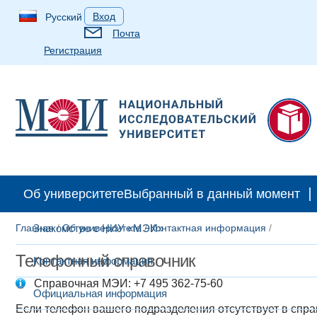
Вход
Русский
Почта
Регистрация
Абитуриентам
Студентам
Аспирантам
Выпускн
Об университете
Выбранный в данный момент
Главная
Знакомство с НИУ «МЭИ»
/
Об университете
/
Контактная информация
/
Телефонный справочник
Контактная информация
Справочная МЭИ: +7 495 362-75-60
Официальная информация
Если телефон вашего подразделения отсутствует в спр