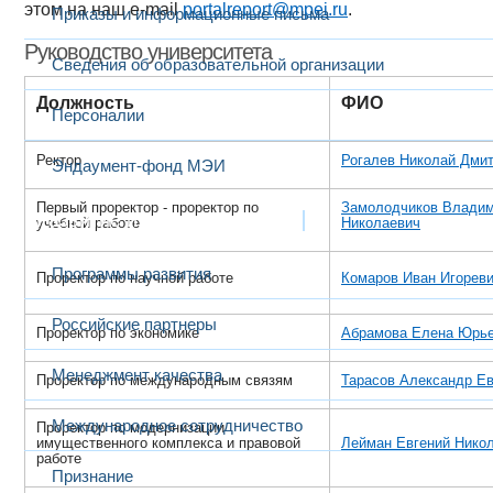
этом на наш e-mail
portalreport@mpei.ru
.
Приказы и информационные письма
Руководство университета
Сведения об образовательной организации
Должность
ФИО
Персоналии
Ректор
Рогалев Николай Дми
Эндаумент-фонд МЭИ
Первый проректор - проректор по
Замолодчиков Влади
Развитие и сотрудничество
учебной работе
Николаевич
Программы развития
Проректор по научной работе
Комаров Иван Игореви
Российские партнеры
Проректор по экономике
Абрамова Елен​а Юрь
Менеджмент качества
Проректор по международным связям
Тарасов Александр Ев
Международное сотрудничество
Проректор по модернизации
имущественного комплекса и правовой
Лейман Евгений Нико
работе
Признание