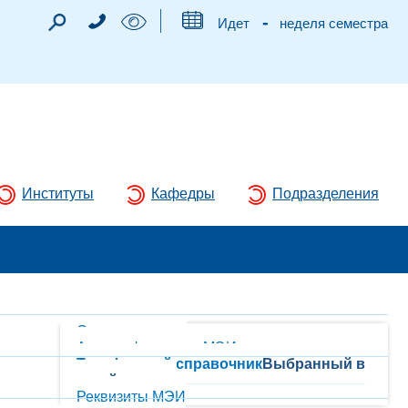
-
Идет
неделя семестра
Институты
Кафедры
Подразделения
Схема корпусов
Адреса филиалов МЭИ
Телефонный справочник
Выбранный в
данный момент
Реквизиты МЭИ