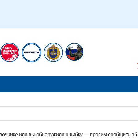
икам
Сотрудникам
авочнике или вы обнаружили ошибку — просим сообщить об