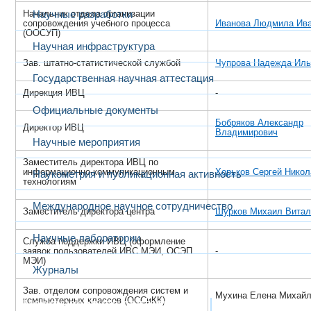
Начальник отдела организации
Научные разработки
сопровождения учебного процесса
Иванова Людмила Ив
(ООСУП)
Научная инфраструктура
Зав. штатно-статистической службой
Чупрова Надежда Иль
Государственная научная аттестация
Дирекция ИВЦ
-
Официальные документы
Бобряков Александр
Директор ИВЦ
Владимирович
Научные мероприятия
Заместитель директора ИВЦ по
информационно-коммуникационным
Хорьков Сергей Никол
Наукометрия и публикационная активность
технологиям
Международное научное сотрудничество
Заместитель директора центра
Шурков Михаил Витал
Научные лаборатории
Служба поддержки ИВЦ (оформление
заявок пользователей ИВС МЭИ, ОСЭП
-
МЭИ)
Журналы
Зав. отделом сопровождения систем и
Мухина Елена Михайл
компьютерных классов (ОССиКК)
Международная деятельность