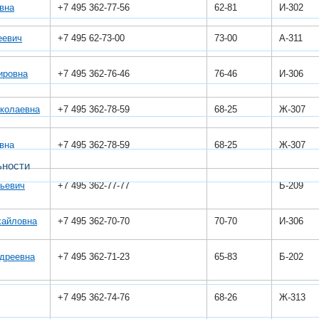
вна
+7 495 362-77-56
62-81
И-302
еевич
+7 495 62-73-00
73-00
А-311
ировна
+7 495 362-76-46
76-46
И-306
колаевна
+7 495 362-78-59
68-25
Ж-307
вна
+7 495 362-78-59
68-25
Ж-307
ьности
льевич
+7 495 362-77-77
Б-209
хайловна
+7 495 362-70-70
70-70
И-306
ндреевна
+7 495 362-71-23
65-83
Б-202
+7 495 362-74-76
68-26
Ж-313