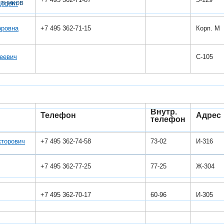
тников
доцент
оровна
+7 495 362-71-15
Корп. М
еевич
С-105
Внутр.
Телефон
Адрес
телефон
кторович
+7 495 362-74-58
73-02
И-316
+7 495 362-77-25
77-25
Ж-304
+7 495 362-70-17
60-96
И-305