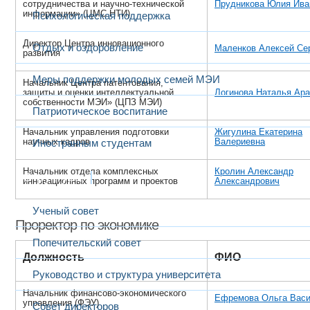
сотрудничества и научно-технической
Прудникова Юлия Ива
информации» (ЦМС НТИ)
Психологическая поддержка
Директор Центра инновационного
Отдых и оздоровление
Маленков Алексей Се
развития
Меры поддержки молодых семей МЭИ
Начальник Центра патентования,
защиты и оценки интеллектуальной
Логинова Наталья Ар
собственности МЭИ» (ЦПЗ МЭИ)
Патриотическое воспитание
Начальник управления подготовки
Жигулина Екатерина
научных кадров
Валериевна
Иностранным студентам
Начальник отдела комплексных
Кролин Александр
Структура
инновационных программ и проектов
Александрович
Ученый совет
Проректор по экономике
Попечительский совет
Должность
ФИО
Руководство и структура университета
Начальник финансово-экономического
Ефремова Ольга Вас
управления (ФЭУ)
Совет директоров