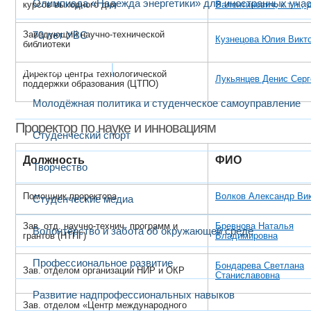
Олимпиада «Надежда энергетики» для иностранных учас
курсов выходного дня
Валентинович, к.т.н., 
Заведующий научно-технической
70 лет УВС
Кузнецова Юлия Викт
библиотеки
Жизнь в МЭИ
Директор центра технологической
Лукьянцев Денис Серг
поддержки образования (ЦТПО)
Молодёжная политика и студенческое самоуправление
Проректор по науке и инновациям
Студенческий спорт
Должность
ФИО
Творчество
Помощник проректора
Волков Александр Ви
Студенческие медиа
Зав. отд. научно-технич. программ и
Бревнова Наталья
Волонтёрство и забота об окружающей среде
грантов (НТПГ)
Владимировна
Профессиональное развитие
Бондарева Светлана
Зав. отделом организации НИР и ОКР
Станиславовна
Развитие надпрофессиональных навыков
Зав. отделом «Центр международного