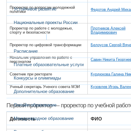
Проректор по вопросам молодежной
Устойчивое развитие
Федотов Андрей Миха
политики
Национальные проекты России
Проректор по работе с молодежью,
Плотников Алексей
спорту и безопасности
Владимирович
Образование
Проректор по цифровой трансформации
Белоусов Сергей Вяч
Расписание
Начальник управления по работе с
Савин Никита Георгие
персоналом
Платные образовательные услуги
Советник при ректорате
Курдюкова Галина Ни
Конкурсы и олимпиады
Ученый секретарь Ученого совета МЭИ
Кузовлев Игорь Вален
Дополнительное образование
Первый проректор — проректор по учебной работ
Онлайн-образование
Международное образование
Должность
ФИО