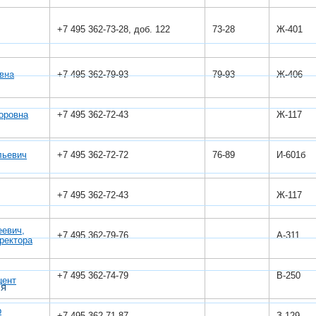
+7 495 362-73-28, доб. 122
73-28
Ж-401
вна
+7 495 362-79-93
79-93
Ж-406
оровна
+7 495 362-72-43
Ж-117
льевич
+7 495 362-72-72
76-89
И-601б
+7 495 362-72-43
Ж-117
еевич,
+7 495 362-79-76
А-311
ректора
+7 495 362-74-79
В-250
цент
ся
р
+7 495 362-71-87
З-129