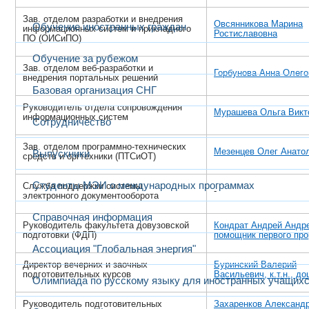
Зав. отделом разработки и внедрения
Овсянникова Марина
Обучение иностранных граждан
информационных систем и прикладного
Ростиславовна
ПО (ОИСиПО)
Обучение за рубежом
Зав. отделом веб-разработки и
Горбунова Анна Олего
внедрения портальных решений
Базовая организация СНГ
Руководитель отдела сопровожде­ния
Мурашева Ольга Викт
информационных систем
Сотрудничество
Зав. отделом программно-технических
Мезенцев Олег Анато
Выпускники
средств и оргтехники (ПТСиОТ)
Студенты МЭИ о международных программах
Служба поддержки системы
-
электронного документооборота
Справочная информация
Руководитель факультета довузовской
Кондрат Андрей Андр
подготовки (ФДП)
помощник первого про
Ассоциация "Глобальная энергия"
Директор вечерних и заочных
Буринский Валерий
подготовительных курсов
Васильевич, к.т.н., до
Олимпиада по русскому языку для иностранных учащих
Руководитель подготовительных
Захаренков Александ