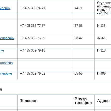
Студенч
ий центр,
йлович
+7 495 362-74-71
74-71
корпус 1,
каб. 220
+7 495 362-77-87
77-05
И-116
еславович
+7 495 362-76-69
68-42
Ж-325
вич
+7 495 362-79-18
И-318
колаевна
тинович
+7 495 362-79-52
65-59
И-409
е
Внутр.
Телефон
Адрес
телефон