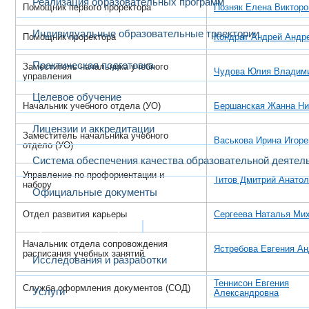
Реализация образовательных программ
Помощник первого проректора
Позняк Елена Викторо
Индивидуальные образовательные траектории
Помощник проректора
Кондрат Андрей Андр
Практическая подготовка
Заместитель начальника учебного
Чудова Юлия Владим
управления
Целевое обучение
Начальник учебного отдела (УО)
Бершанская Жанна Ни
Лицензии и аккредитации
Заместитель начальника учебного
Васькова Ирина Игоре
отдело (УО)
Система обеспечения качества образовательной деятел
Управление по профориентации и
Титов Дмитрий Анато
набору
Официальные документы
Отдел развития карьеры
Сергеева Наталья Ми
Наука и инновации
Начальник отдела сопровождения
Ястребова Евгения А
расписания учебных занятий
Исследования и разработки
Теннисон Евгения
Служба оформления документов (СОД)
Услуги
Александровна