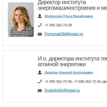
Директор института
энергомашиностроения и м
Митрохова Ольга Михайловна
+7 495 362-74-28
FichoriakOM@mpei.ru
И.о. директора института т
атомной энергетики
Дудолин Алексей Анатольевич
+7 495 362-72-05, +7 495 362-72-91 (ф
DudolinAA@mpei.ru​