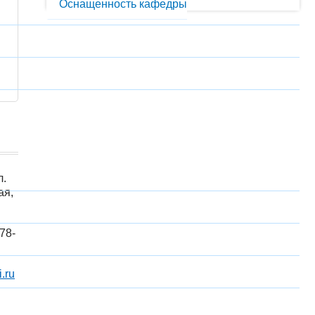
Оснащенность кафедры
л.
ая,
78-
.ru