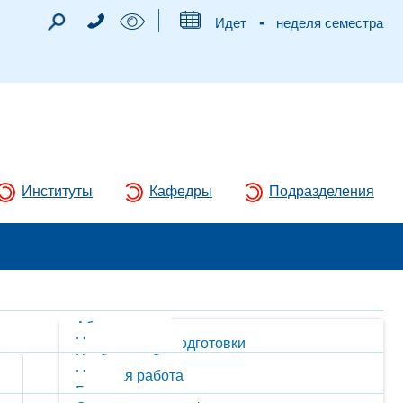
-
Идет
неделя семестра
Институты
Кафедры
Подразделения
Абитуриентам
Направления подготовки
Учебная работа
Научная работа
Гранты