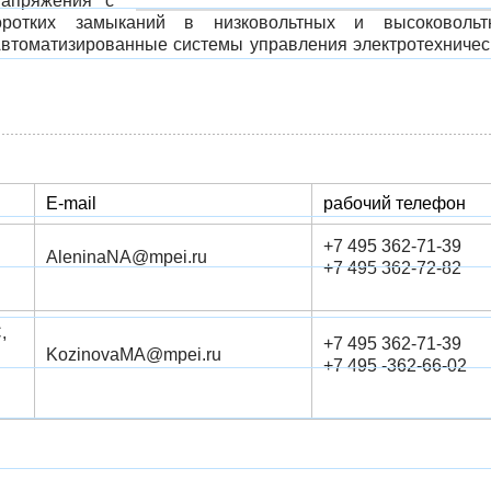
напряжения с
оротких замыканий в низковольтных и высоковольт
Автоматизированные системы управления электротехниче
E-mail
рабочий телефон
+7 495 362-71-39
AleninaNA@mpei.ru
+7 495 362-72-82
,
+7 495 362-71-39
KozinovaMA@mpei.ru
+7 495 -362-66-02