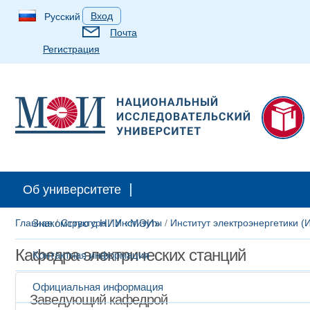
Вход
Русский
Почта
Регистрация
Абитуриентам
Студентам
Аспирантам
Выпускн
Об университете
Главная
Знакомство с НИУ «МЭИ»
/
Структура
/
Институты
/
Институт электроэнергетики (
Кафедра электрических станций
Контактная информация
Официальная информация
Заведующий кафедрой