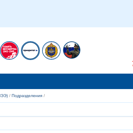
икам
Сотрудникам
ИЭЭ)
/
Подразделения
/