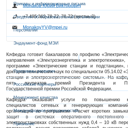
Приказы и информационные письма
Монаков Юрий Викторович
+7 495 362-78-72, 78-72 (местный)
Сведения об образовательной организации
MonakovYV@mpei.ru
Персоналии
Эндаумент-фонд МЭИ
Кафедра готовит бакалавров по профилю «Электричес
Развитие и сотрудничество
направления «Электроэнергетика и электротехника»,
программе «Электрические станции и подстанции», 
Программы развития
докторов технических наук по специальности 05.14.02 «
станции и электроэнергетические системы». На кафе
пять лауреатов премий Президента и Прав
Российские партнеры
Государственной премии Российской Федерации.
Менеджмент качества
Кафедра оказывает услуги по повышению кв
специалистов сетевых и генерирующих компаний
Международное сотрудничество
организаций по программам «Расчет коротких замык
защит в системах оперативного постоянног
электроустановках собственных нужд 0,4 – 10 кВ пер
Признание