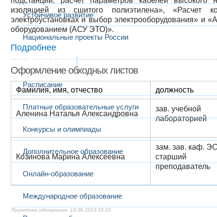
подстанций, расчет параметров кабелей высокого 
изоляцией из сшитого полиэтилена», «Расчет к
Устойчивое развитие
электроустановках и выбор электрооборудования» и «
оборудованием (АСУ ЭТО)».
Национальные проекты России
Подробнее
Образование
Оформление обходных листов
Расписание
Фамилия, имя, отчество
должность
Платные образовательные услуги
зав. учебной
Аленина Наталья Александровна
лабораторией
Конкурсы и олимпиады
зам. зав. каф. ЭС
Дополнительное образование
Козинова Марина Алексеевна
старший
преподаватель
Онлайн-образование
Международное образование
15.06.2023 15:15