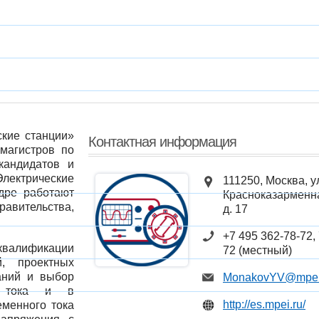
кие станции»
Контактная информация
 магистров по
кандидатов и
Электрические
111250, Москва, у
дре работают
Красноказарменн
ительства,
д. 17
+7 495 362-78-72, 
алификации
72 (местный)
, проектных
аний и выбор
MonakovYV@mpei
о тока и в
http://es.mpei.ru/
еменного тока