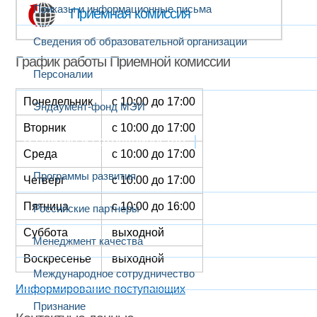
Приказы и информационные письма
Приемная комиссия
Сведения об образовательной организации
График работы Приемной комиссии
Персоналии
Понедельник
с 10:00 до 17:00
Эндаумент-фонд МЭИ
Вторник
с 10:00 до 17:00
Развитие и сотрудничество
Среда
с 10:00 до 17:00
Программы развития
Четверг
с 10:00 до 17:00
Пятница
с 10:00 до 16:00
Российские партнеры
Суббота
выходной
Менеджмент качества
Воскресенье
выходной
Международное сотрудничество
Информир​о​вание поступающих
Признание