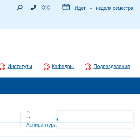
-
Идет
неделя семестра
Институты
Кафедры
Подразделения
Бакалавриат
Магистратура
Аспирантура