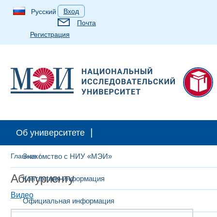
Вход
Русский
Почта
Регистрация
Абитуриентам
Студентам
Аспирантам
Выпускн
Об университете
Главная
Знакомство с НИУ «МЭИ»
/
Абитуриенту
Контактная информация
Видео​
Официальная информация