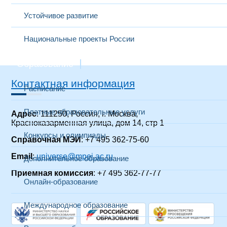
Устойчивое развитие
Национальные проекты России
Образование
Контактная информация
Расписание
Платные образовательные услуги
Адрес
: 111250, Россия, г. Москва,
Красноказарменная улица, дом 14, стр 1
Конкурсы и олимпиады
Справочная МЭИ
: +7 495 362-75-60
Email
:
universe@mpei.ac.ru
Дополнительное образование
Приемная комиссия
: +7 495 362-77-77
Онлайн-образование
Международное образование