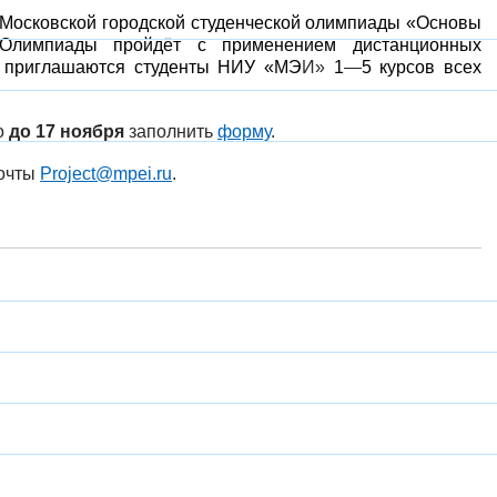
 Московской городской студенческой олимпиады «Основы
 Олимпиады пройдёт с применением дистанционных
е приглашаются студенты НИУ «МЭ
И»
1
—
5 курсов всех
о
до 17 ноября
заполнить
форму
.
почты
Project@mpei.ru
.