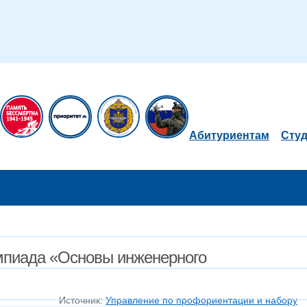
Абитуриентам
Сту
импиада «Основы инженерного
Источник:
Управление по профориентации и набору