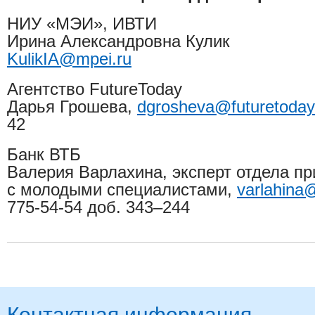
НИУ «МЭИ», ИВТИ
Ирина Александровна Кулик
KulikIA@mpei.ru
Агентство
FutureToday
Дарья Грошева
,
dgrosheva@futuretoday
42
Банк ВТБ
Валерия Варлахина, эксперт отдела пр
с молодыми специалистами,
varlahina
775-54-54 доб. 343–244
Контактная информация