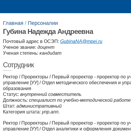
Выпускникам
Сотрудникам
Главная
/
Персоналии​
Губина Надежда Андреевна
Почтовый адрес в ОСЭП:
GubinaNA@mpei.ru
Ученое звание:
доцент
Ученая степень:
кандидат
Сотрудник
Ректор
/
Проректоры
/
Первый проректор - проректор по у
управление [УУ]
/
Отдел методического обеспечения и упр
образования
Статус:
внутренний совместитель
Должность:
специалист по учебно-методической работе
Штат:
административный
Категория штата:
упр.апп.
Ректор
/
Проректоры
/
Первый проректор - проректор по у
управление [УУ]
/
Отдел аналитики и оформления докумен