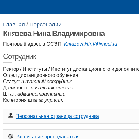
Выпускникам
Сотрудникам
Главная
/
Персоналии​
Князева Нина Владимировна
Почтовый адрес в ОСЭП:
KniazevaNinV@mpei.ru
Сотрудник
Ректор
/
Институты
/
Институт дистанционного и дополнит
Отдел дистанционного обучения
Статус:
штатный сотрудник
Должность:
начальник отдела
Штат:
административный
Категория штата:
упр.апп.
Персональная страница сотрудника
Расписание преподавателя