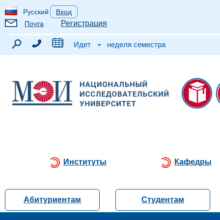
Русский
Вход
Регистрация
Почта
-
Идет
неделя семестра
Институты
Кафедры
Абитуриентам
Студентам