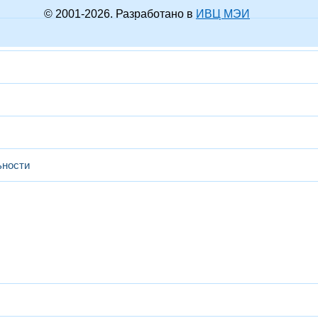
© 2001-
2026
. Разработано в
ИВЦ МЭИ
ьности