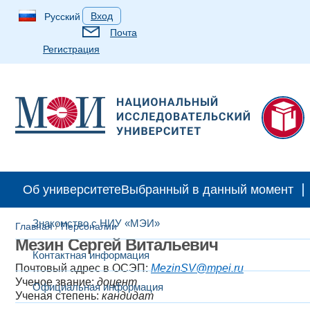
Вход
Русский
Почта
Регистрация
Об университете
Выбранный в данный момент
Знакомство с НИУ «МЭИ»
Главная
/
Персоналии​
Мезин Сергей Витальевич
Контактная информация
Почтовый адрес в ОСЭП:
MezinSV@mpei.ru
Ученое звание:
доцент
Официальная информация
Ученая степень:
кандидат