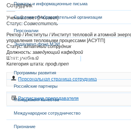
Приказы и информационные письма
Сотрудник
Сведения об образовательной организации
Ученый совет [Уч.совет]
Статус:
Совместитель
Персоналии
Ректор
/
Институты
/
Институт тепловой и атомной энерг
управления тепловыми процессами [АСУТП]
Эндаумент-фонд МЭИ
Статус:
штатный сотрудник
Должность:
заведующий кафедрой
Штат:
Развитие и сотрудничество
учебный
Категория штата:
проф.преп
Программы развития
Персональная страница сотрудника
Российские партнеры
Расписание преподавателя
Менеджмент качества
Международное сотрудничество
Признание