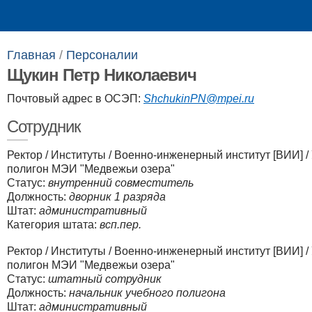
Выпускникам
Сотрудникам
Главная
/
Персоналии​
Щукин Петр Николаевич
Почтовый адрес в ОСЭП:
ShchukinPN@mpei.ru
Сотрудник
Ректор
/
Институты
/
Военно-инженерный институт [ВИИ]
/
полигон МЭИ "Медвежьи озера"
Статус:
внутренний совместитель
Должность:
дворник 1 разряда
Штат:
административный
Категория штата:
всп.пер.
Ректор
/
Институты
/
Военно-инженерный институт [ВИИ]
/
полигон МЭИ "Медвежьи озера"
Статус:
штатный сотрудник
Должность:
начальник учебного полигона
Штат:
административный