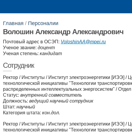
Выпускникам
Сотрудникам
Главная
/
Персоналии​
Волошин Александр Александрович
Почтовый адрес в ОСЭП:
VoloshinAA@mpei.ru
Ученое звание:
доцент
Ученая степень:
кандидат
Сотрудник
Ректор
/
Институты
/
Институт электроэнергетики [ИЭЭ]
/
Ц
технологической инициативы "Технологии транспортировк
распределенных интеллектуальных энергосистем"
/
Отдел
Статус:
внутренний совместитель
Должность:
ведущий научный сотрудник
Штат:
научный
Категория штата:
кон.дол.
Ректор
/
Институты
/
Институт электроэнергетики [ИЭЭ]
/
Ц
технологической инициативы "Технологии транспортировк