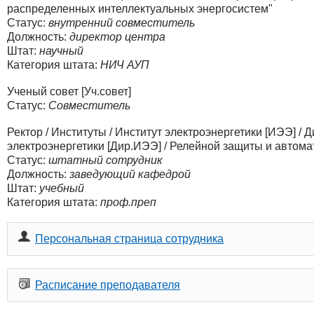
распределенных интеллектуальных энергосистем"
Статус:
внутренний совместитель
Должность:
директор центра
Штат:
научный
Категория штата:
НИЧ АУП
Ученый совет [Уч.совет]
Статус:
Совместитель
Ректор
/
Институты
/
Институт электроэнергетики [ИЭЭ]
/
Д
электроэнергетики [Дир.ИЭЭ]
/
Релейной защиты и автома
Статус:
штатный сотрудник
Должность:
заведующий кафедрой
Штат:
учебный
Категория штата:
проф.преп
Персональная страница сотрудника
Расписание преподавателя