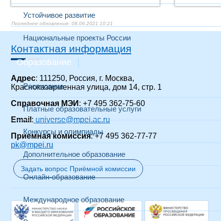
Устойчивое развитие
08.09.2021 10:21
Национальные проекты России
Контактная информация
Образование
Адрес
: 111250, Россия, г. Москва,
Расписание
Красноказарменная улица, дом 14, стр. 1
Справочная МЭИ
: +7 495 362-75-60
Платные образовательные услуги
Email
:
universe@mpei.ac.ru
Конкурсы и олимпиады
Приемная комиссия
: +7 495 362-77-77
pk@mpei.ru
Дополнительное образование
Задать вопрос Приёмной комиссии
Онлайн-образование
Международное образование