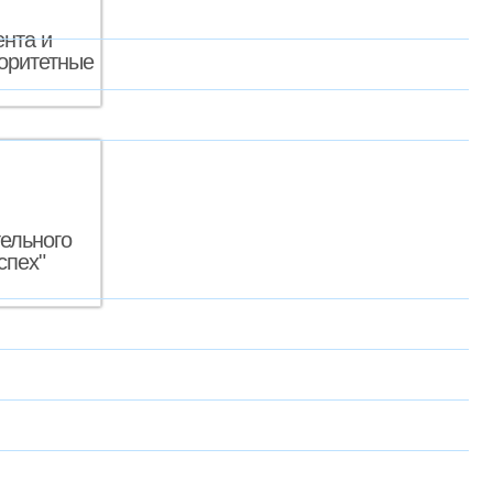
нта и
оритетные
ельного
спех"