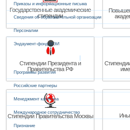
Приказы и информационные письма
Государственные академические
Повышен
стипендии
акаде
Сведения об образовательной организации
Персоналии
Эндаумент-фонд МЭИ
Развитие и сотрудничество
Стипендии Президента и
Стипендии
Правительства РФ
име
Программы развития
Российские партнеры
Менеджмент качества
Международное сотрудничество
Ины
Стипендии Правительства Москвы
Признание