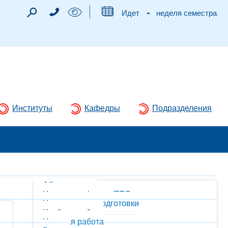
-
Идет
неделя семестра
Институты
Кафедры
Подразделения
Абитуриентам
Новости кафедры ПТС
Направления подготовки
Учебная работа
Научная работа