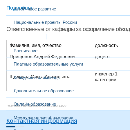
Подробнее
Устойчивое развитие
Национальные проекты России
Ответственные от кафедры за оформление обхо
Образование
Фамилия, имя, отчество
должность
Расписание
Прищепов Андрей Федорович
доцент
Платные образовательные услуги
инженер 1
Щедрова Ольга Анатольвна
Конкурсы и олимпиады
категории
Дополнительное образование
Онлайн-образование
15.06.2023 14:23
Международное образование
Контактная информация