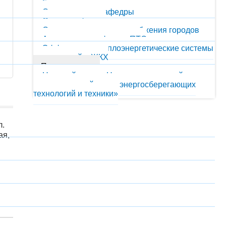
Гранты
Оснащенность кафедры
Состав кафедры
Системы теплоэнергоснабжения городов
Аспирантура кафедры ПТС
Эффективные теплоэнергетические системы
предприятий и ЖКХ
Подразделения
Научный центр «Научно-технический
инновационный центр энергосберегающих
технологий и техники»
л.
ая,