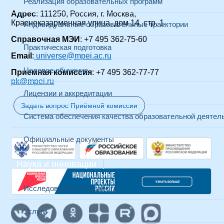
Реализация образовательных программ
Адрес
: 111250, Россия, г. Москва,
Красноказарменная улица, дом 14
, стр. 1
Индивидуальные образовательные траектории
Справочная МЭИ
: +7 495 362-75-60
Практическая подготовка
Email
:
universe@mpei.ac.ru
Целевое обучение
Приемная комиссия
: +7 495 362-77-77
pk@mpei.ru
Лицензии и аккредитации
Задать вопрос Приёмной комиссии
Система обеспечения качества образовательной деятел
Официальные документы
Наука и инновации
Исследования и разработки
Услуги