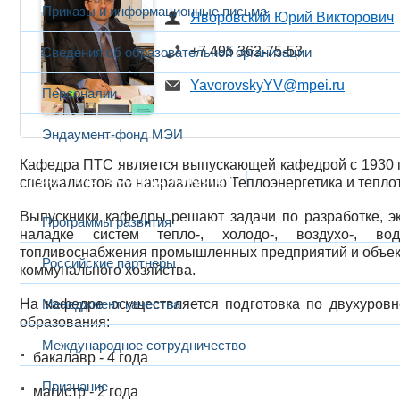
Приказы и информационные письма
Яворовский Юрий Викторович
+7 495 362-75-53
Сведения об образовательной организации
YavorovskyYV@mpei.ru
Персоналии
Эндаумент-фонд МЭИ
Кафедра ПТС является выпускающей кафедрой с 1930 г
Развитие и сотрудничество
специалистов по ​направлению Теплоэнергетика и тепло
Выпускники кафедры решают задачи по разработке, э
Программы развития
наладке систем тепло-, холодо-, воздухо-, вод
топливоснабжения промышленных предприятий и объек
Российские партнеры
коммунального хозяйства.
На кафедре осуществляется подготовка по двухуровн
Менеджмент качества
образования:
Международное сотрудничество
бакалавр - 4 года
Признание
магистр - 2 года