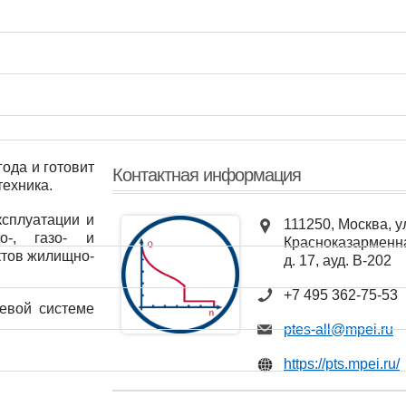
ода и готовит
Контактная информация
техника.
ксплуатации и
111250, Москва, у
о-, газо- и
Красноказарменн
тов жилищно-
д. 17, ауд. В-202
+7 495 362-75-53
евой системе
ptes-all@mpei.ru
https://pts.mpei.ru/