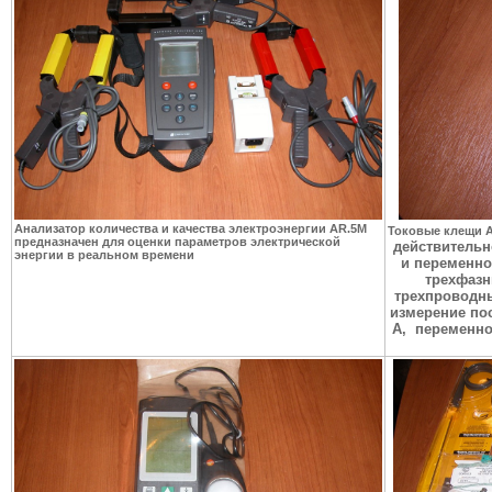
Анализатор количества и качества электроэнергии AR.5M
Токовые клещи 
предназначен для оценки параметров электрической
действительн
энергии в реальном времени
и переменно
трехфазн
трехпроводны
измерение пос
А,
переменно