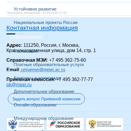
Устойчивое развитие
15.05.2018 17:02
Национальные проекты России
Контактная информация
Образование
Адрес
: 111250, Россия, г. Москва,
Красноказарменная улица, дом 14
, стр. 1
Расписание
Справочная МЭИ
: +7 495 362-75-60
Платные образовательные услуги
Email
:
universe@mpei.ac.ru
Конкурсы и олимпиады
Приемная комиссия
: +7 495 362-77-77
pk@mpei.ru
Дополнительное образование
Задать вопрос Приёмной комиссии
Онлайн-образование
Международное образование