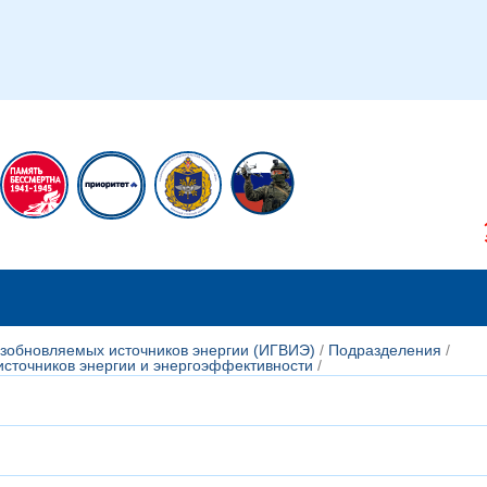
икам
Сотрудникам
озобновляемых источни­ков энергии (ИГВИЭ)
/
Подразделения
/
точников энергии и энергоэффективности
/