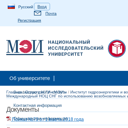
Вход
Русский
Почта
Регистрация
Абитуриентам
Студентам
Аспирантам
Выпускн
Об университете
Главная
Знакомство с НИУ «МЭИ»
/
Структура
/
Институты
/
Институт гидроэнергетики и в
Международный НОЦ СНГ по использованию возобновляемых ис
Контактная информация
Документы
Официальная информация
Приказ №73 от 1 марта 2018 года