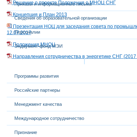
Решение о проекте Положения о МНОЦ СНГ
Приказы и информационные письма
Концепция и План 2013
Сведения об образовательной организации
Презентация НОЦ для заседания совета по промышлен
Персоналии
12.07.2017
Положения МНОЦ
Эндаумент-фонд МЭИ
Направления сотрудничества в энергетике СНГ (2017 г.
Развитие и сотрудничество
Программы развития
Российские партнеры
Менеджмент качества
Международное сотрудничество
Признание