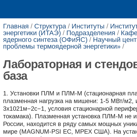
Главная
/
Структура
/
Институты
/
Институ
энергетики (ИТАЭ)
/
Подразделения
/
Кафе
ядерного синтеза (ОФиЯС)
/
Научный цен
проблемы термоядерной энергетики»
/
Лабораторная и стендо
база
1. Установки ПЛМ и ПЛМ-М (стационарная пл
плазменная нагрузка на мишени: 1-5 МВт/м
2
,
3х10
21
м
−2
с−1, условия стационарной периф
токамака). Плазменная установка ПЛМ-М не и
России, находится в ряду самых мощных уник
мире (MAGNUM-PSI ЕС, MPEX США). На устан