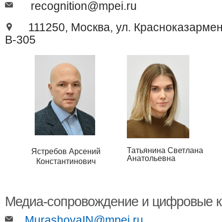
recognition@mpei.ru
111250, Москва, ул. Красноказарменн
В-305
Т
а
тьянина Светлана
Ястребов Арсений
Анатольевна
Константинович
Медиа-сопровождение и цифровые 
MurashovaIN@mpei.ru