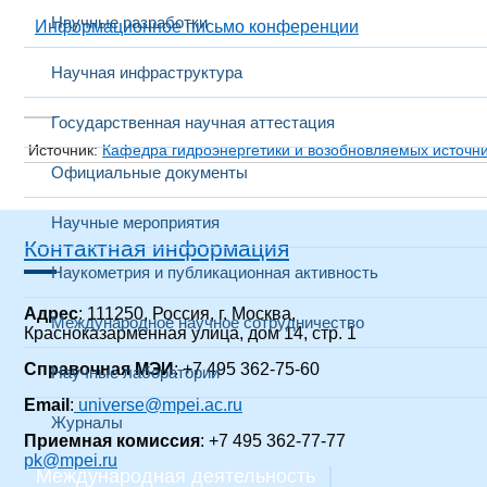
Научные разработки
Информационное письмо конференции​
Научная инфраструктура
Государственная научная аттестация
Источник:
Кафедра гидроэнергетики и возобновляемых источни
Официальные документы
Научные мероприятия
Контактная информация
Наукометрия и публикационная активность
Адрес
: 111250, Россия, г. Москва,
Международное научное сотрудничество
Красноказарменная улица, дом 14
, стр. 1
Справочная МЭИ
: +7 495 362-75-60
Научные лаборатории
Email
:
universe@mpei.ac.ru
Журналы
Приемная комиссия
: +7 495 362-77-77
pk@mpei.ru
Международная деятельность