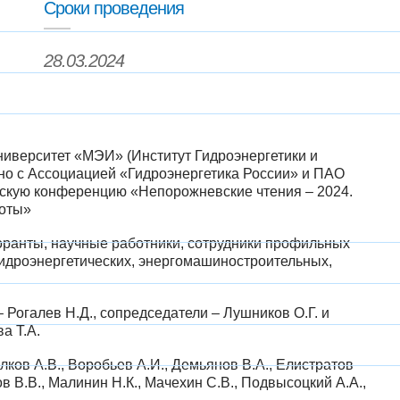
Сроки проведения
28.03.2024
ниверситет «МЭИ» (Институт Гидроэнергетики и
о с Ассоциацией «Гидроэнергетика России» и ПАО
ескую конференцию «Непорожневские чтения – 2024.
боты»
оранты, научные работники, сотрудники профильных
гидроэнергетических, энергомашиностроительных,
 Рогалев Н.Д., сопредседатели – Лушников О.Г. и
а Т.А.
лков А.В., Воробьев А.И., Демьянов В.А., Елистратов
ов В.В., Малинин Н.К., Мачехин С.В., Подвысоцкий А.А.,