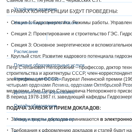
Саинов М.П., Тягунов М.Г., Черкасских С.Н.
Устойчивое развитие
В РАМКАХ КОНФЕРЕНЦИИ БУДУТ ПРОВЕДЕНЫ:
Секция 1: Гидроэнергетика. Режимы работы. Управлен
Национальные проекты России
Секция 2: Проектирование и строительство ГЭС. Гидр
Образование
Секция 3: Основное энергетическое и вспомогательн
Расписание
Круглый стол: Развитие кадрового потенциала гидроэ
Платные образовательные услуги
Пётр Степанович Непорожний
– профессор, доктор техн
строительства и архитектуры СССР, член-корреспондент
Конкурсы и олимпиады
электрификации СССР. Лауреат Ленинской премии (1968
четырьмя орденами Ленина, орденами Октябрьской Рево
медалями. Имя Петра Степановича Непорожнего присвое
Дополнительное образование
В период 1978-1987 гг. заведующий кафедры Гидроэнер
Онлайн-образование
ПОДАЧА ЗАЯВОК И ПРИЕМ ДОКЛАДОВ:
Заявки и тексты докладов принимаются
Международное образование
в электронно
Требования к оформлению докладов и статей будут нап