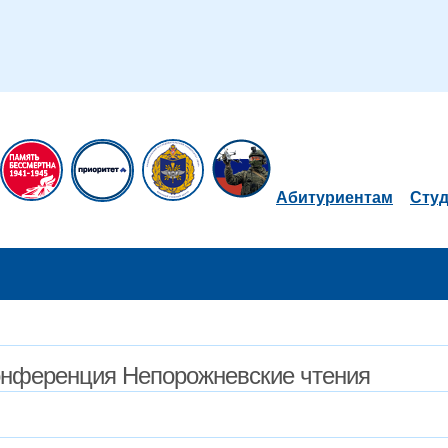
Абитуриентам
Сту
конференция Непорожневские чтения