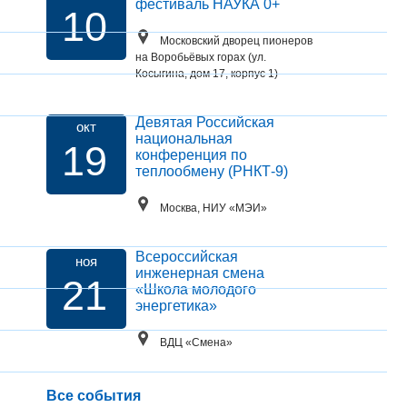
фестиваль НАУКА 0+
10
Московский дворец пионеров
на Воробьёвых горах (ул.
Косыгина, дом 17, корпус 1)
Девятая Российская
окт
национальная
19
конференция по
теплообмену (РНКТ-9)
Москва, НИУ «МЭИ»
Всероссийская
ноя
инженерная смена
21
«Школа молодого
энергетика»
ВДЦ «Смена»
Все события