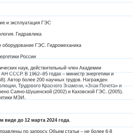
ие и эксплуатация ГЭС
ология. Гидравлика
ое оборудование ГЭС. Гидромеханика
нергетики России
ических наук, действительный член Академии
 АН СССР. В 1962–85 годах – министр энергетики и
). Автор более 200 научных трудов. Награжден
люции, Трудового Красного Знамени, «Знак Почета» и
но Саяно-Шушенской (2002) и Каховской ГЭС. (2005).
гетики МЭИ.
м виде до 12 марта 2024 года
.
равлены по запросу. Объем статьи – не более 6-8