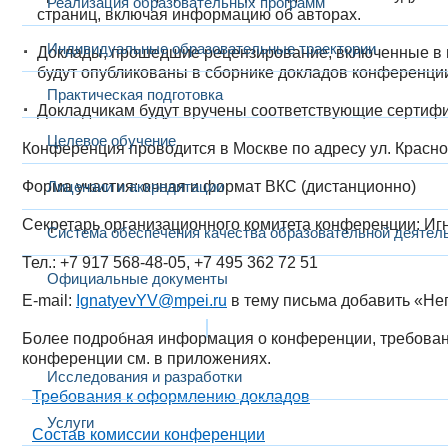
Реализация образовательных программ
страниц, включая информацию об авторах.
Индивидуальные образовательные траектории
Доклады, прошедшие рецензирование, включенные в 
будут опубликованы в сборнике докладов конференци
Практическая подготовка
Докладчикам будут вручены соответствующие сертиф
Целевое обучение
Конференция проводится
в Москве по адресу ул. Красн
Форма участия:
Лицензии и аккредитации
очная и формат ВКС (дистанционно)
Секретарь организационного комитета конференции:
Игн
Система обеспечения качества образовательной деятел
Тел.:
+7 917 568-48-05, +7 495 362 72 51
Официальные документы
E-mail:
IgnatyevYV@mpei.ru
в тему письма добавить «Не
Наука и инновации
Более подробная информация о конференции, требован
конференции см. в приложениях.
Исследования и разработки
Требования к оформлению докладов
Услуги
Состав комиссии конференции