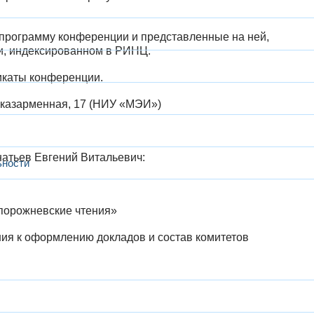
программу конференции и представленные на ней,
и, индексированном в РИНЦ.
икаты конференции.
оказарменная, 17 (НИУ «МЭИ»)
атьев Евгений Витальевич:
ьности
порожневские чтения»
ия к оформлению докладов и состав комитетов