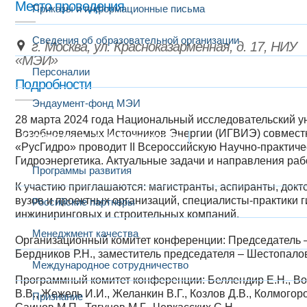
Место проведения
Приказы и информационные письма
Сведения об образовательной организации
г. Москва, ул. Красноказарменная, д. 17, НИУ
«МЭИ»
Персоналии
Подробности
Эндаумент-фонд МЭИ
28 марта 2024 года Национальный исследовательский у
Возобновляемых Источников Энергии (ИГВИЭ) совместн
Развитие и сотрудничество
«РусГидро» проводит II Всероссийскую Научно-практич
Гидроэнергетика. Актуальные задачи и направления ра
Программы развития
К участию приглашаются:
магистранты, аспиранты, докт
вузов и проектных организаций, специалисты-практики 
Российские партнеры
инжиниринговых и строительных компаний.
Менеджмент качества
Организационный комитет конференции:
Председатель –
Бердников Р.Н., заместитель председателя – Шестопалов
Международное сотрудничество
Программный комитет конференции:
Беллендир Е.Н., Во
В.В., Жежель И.И., Желанкин В.Г., Козлов Д.В., Колмогор
Признание