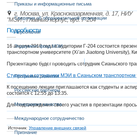
Приказы и информационные письма
г. Москва, ул. Красноказарменная, д. 17, НИУ
Сведения об образовательной организации
"МЭИ", Главный корпус, ауд. Г-204
Подробности
Персоналии
16 апреля 2019 года в аудитории Г-204 состоится презе
Эндаумент-фонд МЭИ
транспортном университете (Xi'an Jiaotong University), Ки
Развитие и сотрудничество
Презентацию будет проводить сотрудник Сианьского тра
Студенты и сотрудники МЭИ в Сианьском транспортном 
Программы развития
К посещению лекции приглашаются как студенты и аспир
Российские партнеры
состоится с 12:55 до 13:35.
Менеджмент качества
Для подтверждения своего участия в презентации прос
Международное сотрудничество
Источник:
Управление внешних связей
Признание