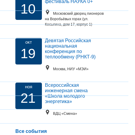
фестиваль НАУКА 0+
10
Московский дворец пионеров
на Воробьёвых горах (ул.
Косыгина, дом 17, корпус 1)
Девятая Российская
окт
национальная
19
конференция по
теплообмену (РНКТ-9)
Москва, НИУ «МЭИ»
Всероссийская
ноя
инженерная смена
21
«Школа молодого
энергетика»
ВДЦ «Смена»
Все события