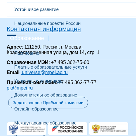
Устойчивое развитие
Национальные проекты России
Контактная информация
Образование
Адрес
: 111250, Россия, г. Москва,
Красноказарменная улица, дом 14
, стр. 1
Расписание
Справочная МЭИ
: +7 495 362-75-60
Платные образовательные услуги
Email
:
universe@mpei.ac.ru
Конкурсы и олимпиады
Приемная комиссия
: +7 495 362-77-77
pk@mpei.ru
Дополнительное образование
Задать вопрос Приёмной комиссии
Онлайн-образование
Международное образование