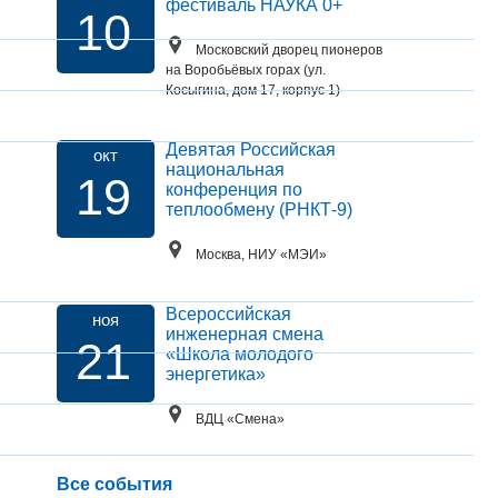
фестиваль НАУКА 0+
10
Московский дворец пионеров
на Воробьёвых горах (ул.
Косыгина, дом 17, корпус 1)
Девятая Российская
окт
национальная
19
конференция по
теплообмену (РНКТ-9)
Москва, НИУ «МЭИ»
Всероссийская
ноя
инженерная смена
21
«Школа молодого
энергетика»
ВДЦ «Смена»
Все события