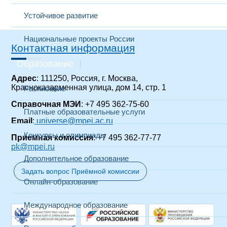
Устойчивое развитие
Национальные проекты России
Контактная информация
Образование
Адрес
: 111250, Россия, г. Москва,
Красноказарменная улица, дом 14
, стр. 1
Расписание
Справочная МЭИ
: +7 495 362-75-60
Платные образовательные услуги
Email
:
universe@mpei.ac.ru
Конкурсы и олимпиады
Приемная комиссия
: +7 495 362-77-77
pk@mpei.ru
Дополнительное образование
Задать вопрос Приёмной комиссии
Онлайн-образование
Международное образование