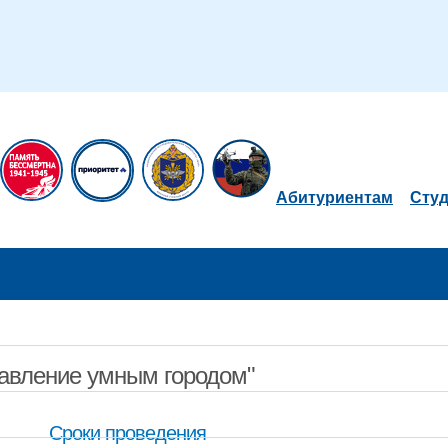
Абитуриентам
Сту
правление умным городом"
Сроки проведения