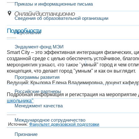
Приказы и информационные письма
Онлайн/дистанционно
Сведения об образовательной организации
Подробности
Персоналии
Эндаумент-фонд МЭИ
Smart City – это эффективная интеграция физических, ц
созданной среде с целью обеспечить устойчивое, благоп
Развитие и сотрудничество
мероприятия узнают, что такое "умный" город и чем отли
концепция, что делает город "умным" и как он выглядит.
Программы развития
Ведущий: Крылова Елена Владимировна, доцент кафе
Российские партнеры
Подробная информация и регистрация на мероприятие
школьника"​
Менеджмент качества
Международное сотрудничество
Источник:
Факультет довузовской подготовки
Признание