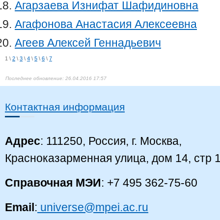
Агарзаева Изнифат Шафидиновна
Агафонова Анастасия Алексеевна
Агеев Алексей Геннадьевич
1
\
2
\
3
\
4
\
5
\
6
\
7
26.04.2016 17:57
Контактная информация
Адрес
: 111250, Россия, г. Москва,
Красноказарменная улица, дом 14, стр 
Справочная МЭИ
: +7 495 362-75-60
Email
:
universe@mpei.ac.ru