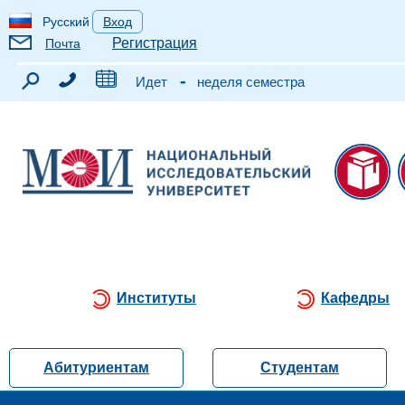
Русский
Вход
Регистрация
Почта
-
Идет
неделя семестра
Институты
Кафедры
Абитуриентам
Студентам