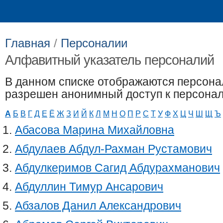
Выпускникам
Сотрудникам
Главная
/
Персоналии
Алфавитный указатель персоналий
В данном списке отображаются персона
разрешен анонимный доступ к персонал
А
Б
В
Г
Д
Е
Ё
Ж
З
И
Й
К
Л
М
Н
О
П
Р
С
Т
У
Ф
Х
Ц
Ч
Ш
Щ
Ъ
Абасова Марина Михайловна
Абдулаев Абдул-Рахман Рустамович
Абдулкеримов Сагид Абдурахманович
Абдуллин Тимур Ансарович
Абзалов Данил Александрович