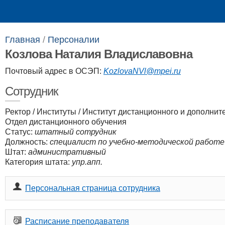
Выпускникам
Сотрудникам
Главная
/
Персоналии​
Козлова Наталия Владиславовна
Почтовый адрес в ОСЭП:
KozlovaNVl@mpei.ru
Сотрудник
Ректор
/
Институты
/
Институт дистанционного и дополнит
Отдел дистанционного обучения
Статус:
штатный сотрудник
Должность:
специалист по учебно-методической работе
Штат:
административный
Категория штата:
упр.апп.
Персональная страница сотрудника
Расписание преподавателя