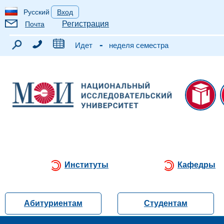
Русский
Вход
Регистрация
Почта
-
Идет
неделя семестра
Институты
Кафедры
Абитуриентам
Студентам