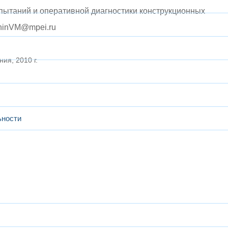
пытаний и оперативной диагностики конструкционных
uninVM@mpei.ru
ия, 2010 г.
ьности