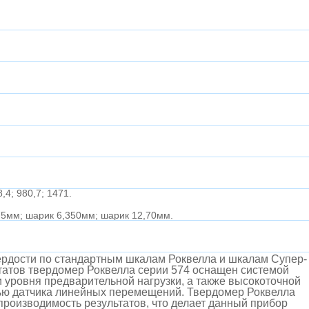
,4; 980
,7; 1471.
75мм; шарик 6,350мм; шарик 12,70мм.
вердости по стандартным шкалам Роквелла и шкалам Супер-
татов твердомер Роквелла серии 574 оснащен системой
 уровня предварительной нагрузки, а также высокоточной
ью датчика линейных перемещений. Твердомер Роквелла
роизводимость результатов, что делает данный прибор