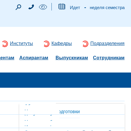
-
Идет
неделя семестра
Институты
Кафедры
Подразделения
дентам
Аспирантам
Выпускникам
Сотрудникам
Абитуриентам
Направления подготовки
Учебная работа
Научная работа
История кафедры