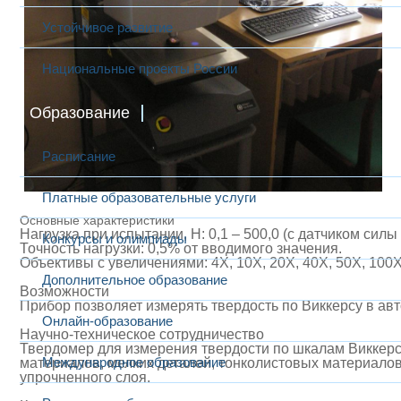
Устойчивое развитие
Национальные проекты России
Образование
Расписание
Платные образовательные услуги
Основные характеристики
Нагрузка при испытании, Н: 0,1 – 500,0 (с датчиком силы 
Конкурсы и олимпиады
Точность нагрузки: 0,5% от вводимого значения.
Объективы с увеличениями: 4Х, 10Х, 20Х, 40Х, 50Х, 100Х
Дополнительное образование
Возможности
Прибор позволяет измерять твердость по Виккерсу в а
Онлайн-образование
Научно-техническое сотрудничество
Твердомер для измерения твердости по шкалам Виккер
Международное образование
материалов, мелких деталей, тонколистовых материалов
упрочненного слоя.