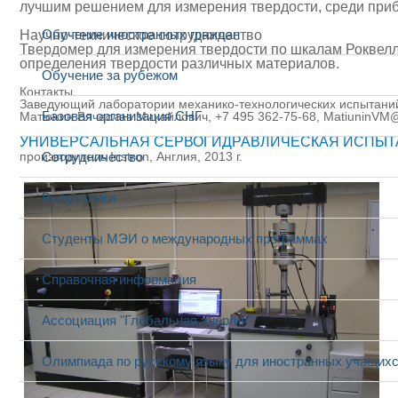
лучшим решением для измерения твердости, среди приб
Обучение иностранных граждан
Научно-техническое сотрудничество
Твердомер для измерения твердости по шкалам Роквел
определения твердости различных материалов.
Обучение за рубежом
Контакты
Заведующий лаборатории
механико-технологических испытани
Базовая организация СНГ
Матюнин Вячеслав Михайлович, +7 495 362-75-68, MatiuninVM
УНИВЕРСАЛЬНАЯ СЕРВОГИДРАВЛИЧЕСКАЯ ИСПЫТАТ
производитель Instron, Англия, 2013 г.
Сотрудничество
Выпускники
Студенты МЭИ о международных программах
Справочная информация
Ассоциация "Глобальная энергия"
Олимпиада по русскому языку для иностранных учащих