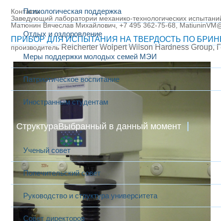
Психологическая поддержка
Контакты
Заведующий лаборатории
механико-технологических испытани
Матюнин Вячеслав Михайлович, +7 495 362-75-68, MatiuninVM
Отдых и оздоровление
ПРИБОР ДЛЯ ИСПЫТАНИЯ НА ТВЕРДОСТЬ ПО БРИН
Reicherter Wolpert Wilson Hardness Group, Г
производитель
​
Меры поддержки молодых семей МЭИ
Патриотическое воспитание
Иностранным студентам
Структура
Выбранный в данный момент
Ученый совет
Попечительский совет
Руководство и структура университета
Совет директоров