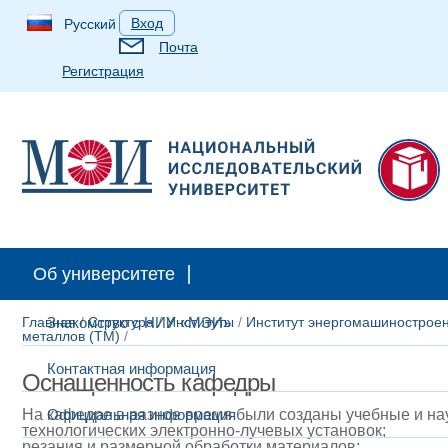
Вход
Русский
Почта
Регистрация
Об университете
Главная
Знакомство с НИУ «МЭИ»
/
Структура
/
Институты
/
Институт энергомашинострое
металлов (ТМ)
/
Контактная информация
Оснащенность кафедры
На кафедре в разное время были созданы учебные и н
Официальная информация
технологических
электронно-лучевых установок;
резания и размерной обработки материалов;