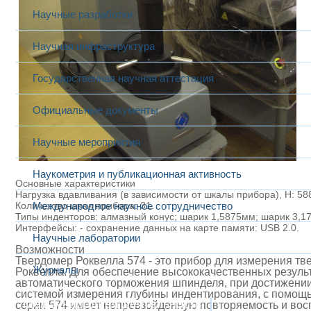
Научные разработки
Научная инфраструктура
Государственная научная аттестация
Официальные документы
Научные мероприятия
Наукометрия и публикационная активность
Основные характеристики
Нагрузка вдавливания (в зависимости от шкалы прибора), Н: 588
Количество шкал прибора: 31.
Международное научное сотрудничество
Типы инденторов: алмазный конус; шарик 1,5875мм; шарик 3,1
Интерфейсы: - сохранение данных на карте памяти: USB 2.0.
Научные лаборатории
Возможности
Твердомер Роквелла 574 - это прибор для измерения т
Журналы
Роквелла. Для обеспечение высококачественных резуль
автоматического торможения шпинделя, при достижении
системой измерения глубины индентирования, с помощ
Международная деятельность
серии 574 имеет непревзойденную повторяемость и восп