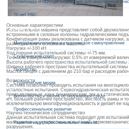
Олимпиада «Надежда энергетики» для иностранных учас
70 лет УВС
Основные характеристики
Жизнь в МЭИ
Испытательная машина представляет собой двухколонн
встроенными в силовые колонны гидравлическими подъ
Конфигурация рамы реализована с датчиком нагрузки, з
Молодёжная политика и студенческое самоуправление
размещенным в основании машины.
Нагрузка +/-100 кН
Ход поршня испытательной системы +/-75 мм.
Студенческий спорт
Точность измерения нагрузки: 0.5% от измеряемой велич
Высота рабочего пространства испытательной системы
Ширина рабочего пространства испытательной системы
Творчество
Маслостанция с давлением до 210 бар и расходом рабоч
Возможности
Студенческие медиа
Система позволяет проводить испытания на многоцикло
усталостные испытания. Сервогидравлическая испытате
предъявляемым, как к динамическим, так и к статическ
Волонтёрство и забота об окружающей среде
кН, большее рабочее пространство, жесткость рамы и то
исключительную многофункциональность и делает ее на
Профессиональное развитие
Научно-техническое сотрудничество
Данная испытательная система подходит для испытани
малоцикловых усталостных испытаний, термомеханичес
Развитие надпрофессиональных навыков
разрушения.