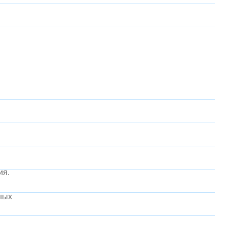
ия.
ных