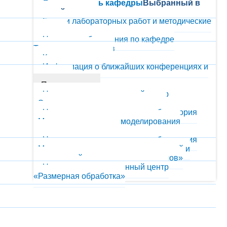
Оснащенность кафедры
Выбранный в
данный момент
Бланки лабораторных работ и методические
указания
Новости и обьявления по кафедре
Технологии металлов
Конкурсы и гранты
Информация о ближайших конференциях и
выставках
Подразделения
Научно-производственный центр
«Электронно-лучевые технологии»
Научно-исследовательская лаборатория
«Материаловедения и моделирования
сварочных процессов»
Научно-исследовательская лаборатория
«Механико-технологических испытаний и
оперативной диагностики материалов»
Научно-производственный центр
«Размерная обработка»