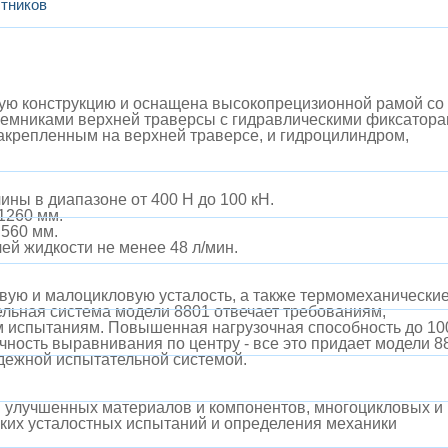
тников
ую конструкцию и оснащена высокопрецизионной рамой со
емниками верхней траверсы с гидравлическими фиксатора
акрепленным на верхней траверсе, и гидроцилиндром,
ины в диапазоне от 400 Н до 100 кН.
 1260 мм.
 560 мм.
ей жидкости не менее 48 л/мин.
вую и малоцикловую усталость, а также термомеханически
льная система модели 8801 отвечает требованиям,
им испытаниям. Повышенная нагрузочная способность до 10
чность выравнивания по центру - все это придает модели 8
дежной испытательной системой.
й улучшенных материалов и компонентов, многоцикловых и
ких усталостных испытаний и определения механики