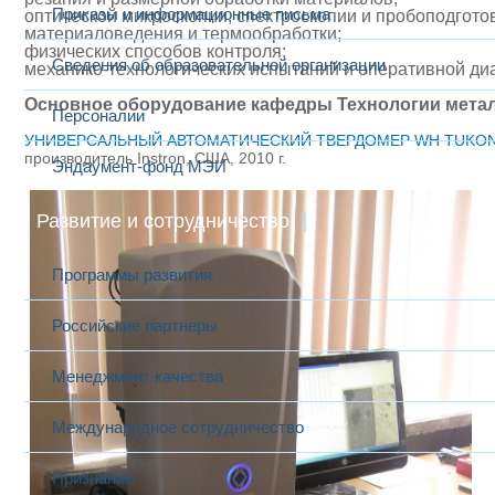
Приказы и информационные письма
оптической микроскопии, спектроскопии и пробоподготов
материаловедения и термообработки;
физических способов контроля​;
Сведения об образовательной организации
механико-технологических испытаний и оперативной ди
Основное оборудование кафедры Технологии мета
Персоналии
УНИВЕРСАЛЬНЫЙ АВТОМАТИЧЕСКИЙ ТВЕРДОМЕР WH TUKON
производитель Instron, США, 2010 г.
Эндаумент-фонд МЭИ
Развитие и сотрудничество
Программы развития
Российские партнеры
Менеджмент качества
Международное сотрудничество
Признание