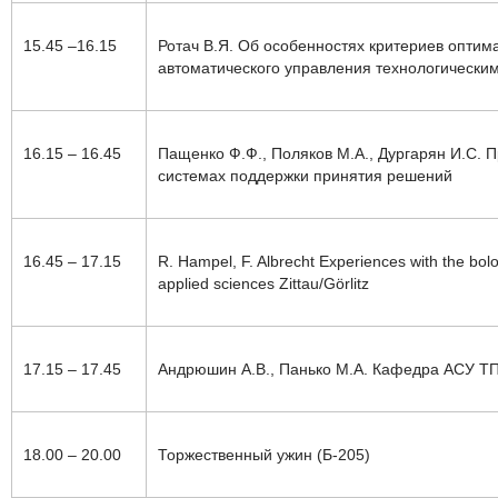
15.45 –16.15
Ротач В.Я. Об особенностях критериев оптим
автоматического управления технологически
16.15 – 16.45
Пащенко Ф.Ф., Поляков М.А., Дургарян И.С.
системах поддержки принятия решений
16.45 – 17.15
R. Hampel, F. Albrecht
Experiences with the bolo
applied sciences Zittau/Görlitz
17.15 – 17.45
Андрюшин А.В., Панько М.А. Кафедра АСУ ТП
18.00 – 20.00
Торжественный ужин (Б-205)