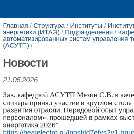
Главная
/
Структура
/
Институты
/
Институ
энергетики (ИТАЭ)
/
Подразделения
/
Кафе
автоматизированных систем управления 
(АСУТП)
/
Новости
21.05.2026
Зав. кафедрой АСУТП Мезин С.В.​ в кач
спикера принял участие в круглом столе
развития отрасли. Передовой опыт упр
персоналом», прошедшей в рамках выст
энергетика 2026”.
https://heatelectro.ru/tpost/td7efys2y1-opu