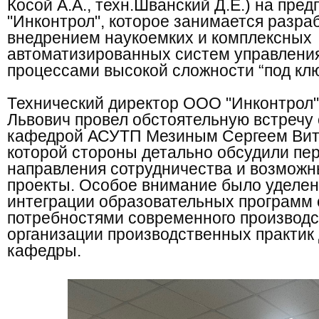
Косой А.А., техн.Шванский Д.Е.) на пр
"Инконтрол", которое занимается разра
внедрением наукоемких и комплексных
автоматизированных систем управлени
процессами высокой сложности “под кл
Технический директор ООО "Инконтрол"
Львович провел обстоятельную встречу
кафедрой АСУТП Мезиным Сергеем Вита
которой стороны детально обсудили пе
направления сотрудничества и возмож
проекты. Особое внимание было уделе
интеграции образовательных программ 
потребностями современного производст
организации производственных практик 
кафедры.