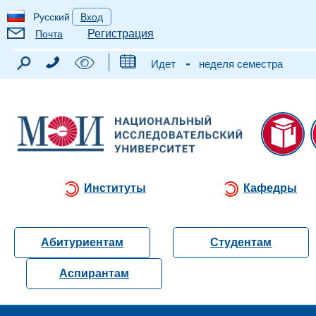
Русский
Вход
Регистрация
Почта
-
Идет
неделя семестра
Институты
Кафедры
Абитуриентам
Студентам
Аспирантам